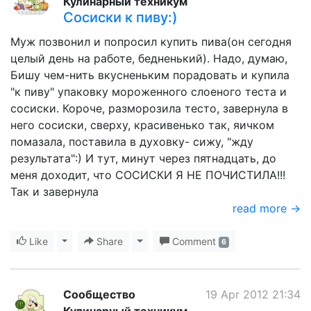
Кулинарный техникум
Сосиски к пиву:)
Муж позвонил и попросил купить пива(он сегодня
целый день на работе, бедненький). Надо, думаю,
Бишу чем-нить вкусненьким порадовать и купила
"к пиву" упаковку мороженного слоеного теста и
сосиски. Короче, разморозила тесто, завернула в
него сосиски, сверху, красивенько так, яичком
помазала, поставила в духовку- сижу, "жду
результата":) И тут, минут через пятнадцать, до
меня доходит, что СОСИСКИ Я НЕ ПОЧИСТИЛА!!!
Так и завернула
read more →
Like
Toggle Dropdown
Share
Toggle Dropdown
Comment
6
Сообщество
19 Apr 2012 21:34