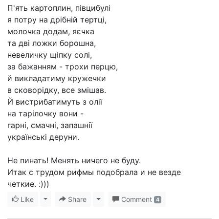
П'ять картоплин, пiвцибулi
я потру на дрiбнiй тертцi,
молочка додам, яєчка
та двi ложки борошна,
невеличку щiпку солi,
за бажанням - трохи перцю,
й викладатиму кружечки
в сковорiдку, все змiшав.
Й вистрибатимуть з олiї
на тарiлочку вони -
гарнi, смачнi, запашнiї
українськi деруни.
Не пинать! Менять ничего не буду.
Итак с трудом рифмы подобрала и не везде
четкие. :)))
Like
Toggle Dropdown
Share
Toggle Dropdown
Comment
4