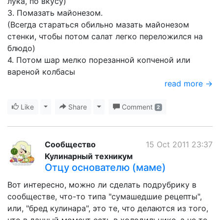
лука, по вкусу)
3. Помазать майонезом.
(Всегда стараться обильно мазать майонезом
стенки, чтобы потом салат легко переложился на
блюдо)
4. Потом шар мелко порезанной копченой или
вареной колбасы
read more →
Like
Toggle Dropdown
Share
Toggle Dropdown
Comment
2
Сообщество
15 Oct 2011 23:37
Кулинарный техникум
Отцу основателю (маме)
Вот интересно, можно ли сделать подрубрику в
сообществе, что-то типа "сумашедшие рецепты",
или, "бред кулинара", это те, что делаются из того,
что в данный момент есть в холодильнике, а не те,