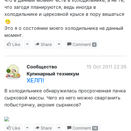
что загодя планируются, ведь иногда в
холодильнике и церковной крысе в пору вешаться
Это я о состоянии моего холодильника на данный
момент.
Like
Toggle Dropdown
Share
Toggle Dropdown
Comment
4
Сообщество
15 Oct 2011 22:35
Кулинарный техникум
ХЕЛП!
В холодильнике обнаружилась просроченная пачка
сырковой массы. Чего из него можно сварганить
побыстрячку, акромя сырников?
Like
Toggle Dropdown
Share
Toggle Dropdown
Comment
16