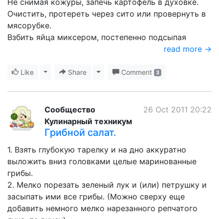
Не снимая кожуры, запечь картофель в духовке.
Очистить, протереть через сито или провернуть в
мясорубке.
Взбить яйца миксером, постепенно подсыпая
read more →
Like
Toggle Dropdown
Share
Toggle Dropdown
Comment
3
Сообщество
26 Oct 2011 20:22
Кулинарный техникум
Грибной салат.
1. Взять глубокую тарелку и на дно аккуратно
выложить вниз головками целые маринованные
грибы.
2. Мелко порезать зеленый лук и (или) петрушку и
засыпать ими все грибы. (Можно сверху еще
добавить немного мелко нарезанного репчатого