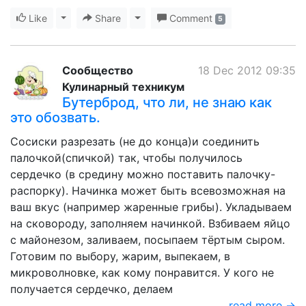
Like
Toggle Dropdown
Share
Toggle Dropdown
Comment
5
Сообщество
18 Dec 2012 09:35
Кулинарный техникум
Бутерброд, что ли, не знаю как
это обозвать.
Сосиски разрезать (не до конца)и соединить
палочкой(спичкой) так, чтобы получилось
сердечко (в средину можно поставить палочку-
распорку). Начинка может быть всевозможная на
ваш вкус (например жаренные грибы). Укладываем
на сковороду, заполняем начинкой. Взбиваем яйцо
с майонезом, заливаем, посыпаем тёртым сыром.
Готовим по выбору, жарим, выпекаем, в
микроволновке, как кому понравится. У кого не
получается сердечко, делаем
read more →