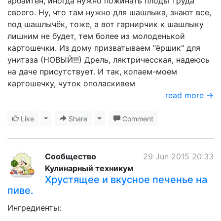
арбайтен, иногда нужно пожинать плоды труда
своего. Ну, что там нужно для шашлыка, знают все,
под шашлычёк, тоже, а вот гарнирчик к шашлыку
лишним не будет, тем более из молоденькой
картошечки. Из дому призватываем "ёршик" для
унитаза (НОВЫЙ!!!) Дрель, ляктричесская, надеюсь
на даче присутствует. И так, копаем-моем
картошечку, чуток ополаскивем
read more →
Like
Toggle Dropdown
Share
Toggle Dropdown
Comment
Сообщество
29 Jun 2015 20:33
Кулинарный техникум
Хрустящее и вкусное печенье на
пиве.
Ингредиенты: