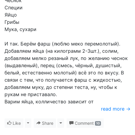
Чеснок
Специи
Яйцо
Грибы
Мука, сухари
И так. Берём фарш (люблю меко перемолотый).
Добавляем яйца (на килограмм 2-3шт.), солим,
добавляем мелко резаный лук, по желанию чеснок
(выдавленый), перец (смесь, чёрный, душистый,
белый, естественно молотый) всё это по вкусу. В
связи с тем, что получается фарш с жидкостью,
добавляем муку, до степени теста, ну, чтобы к
рукам не приставало.
Варим яйца, колличество зависит от
read more →
Like
Toggle Dropdown
Share
Toggle Dropdown
Comment
10