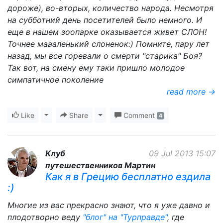
дороже), во-вторых, количество народа. Несмотря
на субботний день посетителей было немного. И
еще в нашем зоопарке оказывается живет СЛОН!
Точнее маааленький слоненок:) Помните, пару лет
назад, мы все горевали о смерти "старика" Боя?
Так вот, на смену ему таки пришло молодое
симпатичное поколение
read more →
Like
Toggle Dropdown
Share
Toggle Dropdown
Comment
4
Клуб
09 Jul 2013 15:07
путешественников Мартин
Как я в Грецию бесплатно ездила
:)
Многие из вас прекрасно знают, что я уже давно и
плодотворно веду
"блог" на "Турправде"
, где