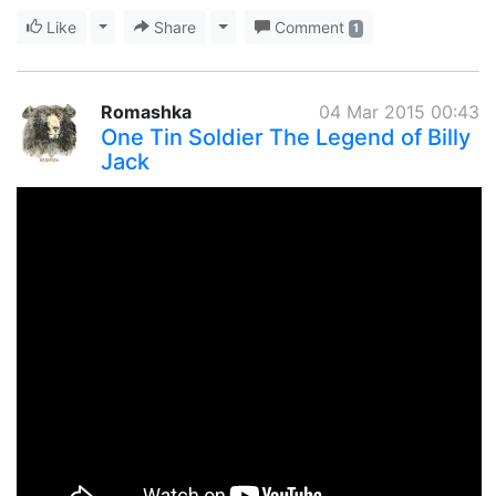
Like
Toggle Dropdown
Share
Toggle Dropdown
Comment
1
Romashka
04 Mar 2015 00:43
One Tin Soldier The Legend of Billy
Jack