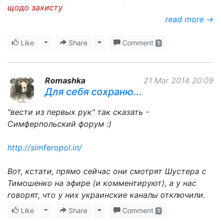
щодо захисту
read more →
Like
Toggle Dropdown
Share
Toggle Dropdown
Comment
1
Romashka
21 Mar 2014 20:09
Для себя сохраню...
"вести из первых рук" так сказать -
Симферпольский форум :)
http://simferopol.in/
Вот, кстати, прямо сейчас они смотрят Шустера с
Тимошенко на эфире (и комментируют), а у нас
говорят, что у них украинские каналы отключили.
Like
Toggle Dropdown
Share
Toggle Dropdown
Comment
1