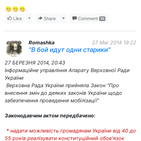
Like
Toggle Dropdown
Share
Toggle Dropdown
Comment
10
Romashka
27 Mar 2014 19:22
"В бой идут одни старики"
27 БЕРЕЗНЯ 2014, 20:43
Інформаційне управління Апарату Верховної Ради
України
Верховна Рада України прийняла Закон "Про
внесення змін до деяких законів України щодо
забезпечення проведення мобілізації"
Законодавчим актом передбачено:
* надати можливість громадянам України від 40 до
55 років
реалізувати конституційний обов'язок