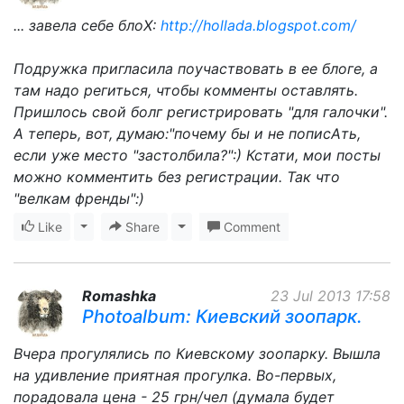
... завела себе блоХ:
http://hollada.blogspot.com/
Подружка пригласила поучаствовать в ее блоге, а
там надо региться, чтобы комменты оставлять.
Пришлось свой болг регистрировать "для галочки".
А теперь, вот, думаю:"почему бы и не пописАть,
если уже место "застолбила?":) Кстати, мои посты
можно комментить без регистрации. Так что
"велкам френды":)
Like
Toggle Dropdown
Share
Toggle Dropdown
Comment
Romashka
23 Jul 2013 17:58
Photoalbum: Киевский зоопарк.
Вчера прогулялись по Киевскому зоопарку. Вышла
на удивление приятная прогулка. Во-первых,
порадовала цена - 25 грн/чел (думала будет