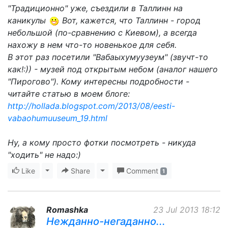
"Традиционно" уже, съездили в Таллинн на
каникулы
Вот, кажется, что Таллинн - город
небольшой (по-сравнению с Киевом), а всегда
нахожу в нем что-то новенькое для себя.
В этот раз посетили "Вабаыхумуузеум" (звучт-то
как!:)) - музей под открытым небом (аналог нашего
"Пирогово"). Кому интересны подробности -
читайте статью в моем блоге:
http://hollada.blogspot.com/2013/08/eesti-
vabaohumuuseum_19.html
Ну, а кому просто фотки посмотреть - никуда
"ходить" не надо:)
Like
Toggle Dropdown
Share
Toggle Dropdown
Comment
1
Romashka
23 Jul 2013 18:12
Нежданно-негаданно...