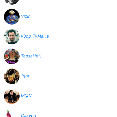
Vizir
y3op_TyMaHa
ТарзаНиК
1gor
M@N
Сакура