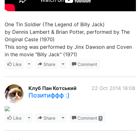
One Tin Soldier (The Legend of Billy Jack)
by Dennis Lambert & Brian Potter, performed by The
Original Caste (1970)
This song was performed by Jinx Dawson and Coven
in the movie "Billy Jack" (1971)
Like
Toggle Dropdown
Share
Toggle Dropdown
Comment
Клуб Пан Котський
22 Oct 2014 18:08
Позитиффф :)
Like
Toggle Dropdown
Share
Toggle Dropdown
Comment
1