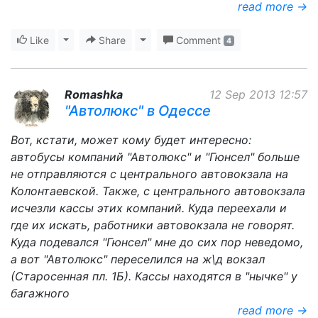
read more →
Like
Toggle Dropdown
Share
Toggle Dropdown
Comment
4
Romashka
12 Sep 2013 12:57
"Автолюкс" в Одессе
Вот, кстати, может кому будет интересно:
автобусы компаний "Автолюкс" и "Гюнсел" больше
не отправляются с центрального автовокзала на
Колонтаевской. Также, с центрального автовокзала
исчезли кассы этих компаний. Куда переехали и
где их искать, работники автовокзала не говорят.
Куда подевался "Гюнсел" мне до сих пор неведомо,
а вот "Автолюкс" переселился на ж\д вокзал
(Старосенная пл. 1Б). Кассы находятся в "нычке" у
багажного
read more →