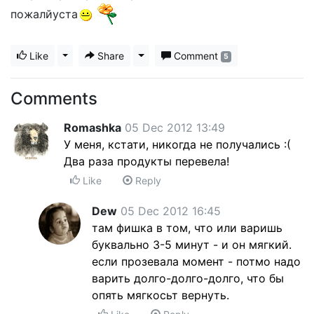
пожалйуста
Like
Toggle Dropdown
Share
Toggle Dropdown
Comment
5
Comments
Romashka
05 Dec 2012 13:49
У меня, кстати, никогда не получались :(
Два раза продукты перевела!
Like
Reply
Dew
05 Dec 2012 16:45
там фишка в том, что или варишь
буквально 3-5 минут - и он мягкий.
если прозевала момент - потмо надо
варить долго-долго-долго, что бы
опять мягкосьт вернуть.