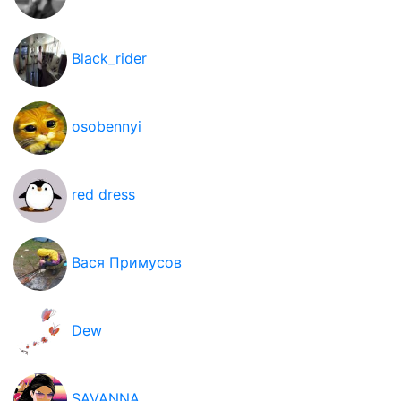
Black_rider
osobennyi
red dress
Вася Примусов
Dew
SAVANNA