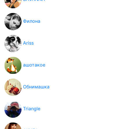
Филона
Ariss
ашотакое
Обнимашка
Triangle