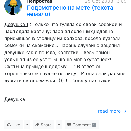
Непростая
25 Oct 2008 13:09
Подсмотрено на мете (текста
немало)
Девушка 1
: Только что гуляла со своей собакой и
наблюдала картину: пара влюбленных,недавно
прибывшая в столицу из колхоза, весело лузгали
семечки на скамейке... Парень случайно зацепил
девушке,как я поняла, колготки... весь район
услышал из её уст:"Ты шо нэ мог окуратнее?!
Скотына прыйдеш додому ....." В ответ он
хорошенько ляпнул её по лицу... И они сели дальше
лузгать свои семечки...))) Любовь у них такая....
Девушка
read more →
Like
Toggle Dropdown
Share
Toggle Dropdown
Comment
1