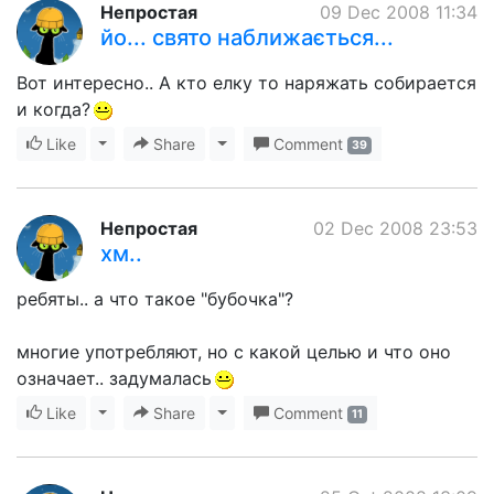
Непростая
09 Dec 2008 11:34
йо... свято наближається...
Вот интересно.. А кто елку то наряжать собирается
и когда?
Like
Toggle Dropdown
Share
Toggle Dropdown
Comment
39
Непростая
02 Dec 2008 23:53
хм..
ребяты.. а что такое "бубочка"?
многие употребляют, но с какой целью и что оно
означает.. задумалась
Like
Toggle Dropdown
Share
Toggle Dropdown
Comment
11