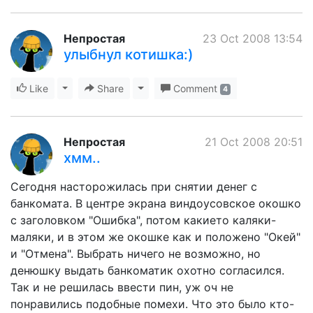
Непростая
23 Oct 2008 13:54
улыбнул котишка:)
Like
Toggle Dropdown
Share
Toggle Dropdown
Comment
4
Непростая
21 Oct 2008 20:51
хмм..
Сегодня насторожилась при снятии денег с
банкомата. В центре экрана виндоусовское окошко
с заголовком "Ошибка", потом какието каляки-
маляки, и в этом же окошке как и положено "Окей"
и "Отмена". Выбрать ничего не возможно, но
денюшку выдать банкоматик охотно согласился.
Так и не решилась ввести пин, уж оч не
понравились подобные помехи. Что это было кто-