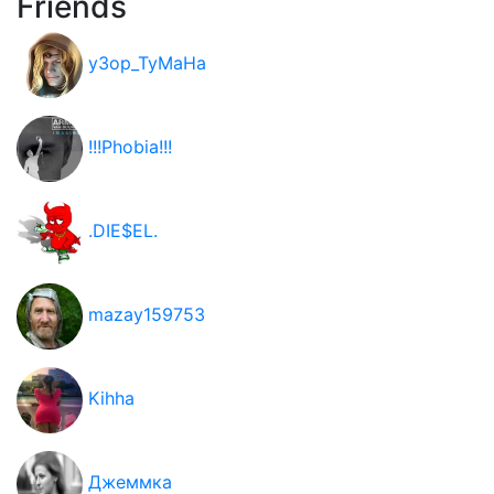
Friends
y3op_TyMaHa
!!!Phobia!!!
.DIE$EL.
mazay159753
Kihha
Джеммка