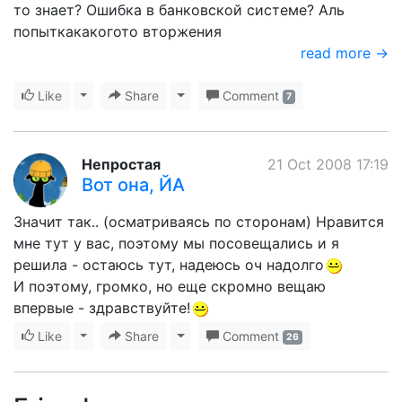
то знает? Ошибка в банковской системе? Аль
попыткакакогото вторжения
read more →
Like
Toggle Dropdown
Share
Toggle Dropdown
Comment
7
Непростая
21 Oct 2008 17:19
Вот она, ЙА
Значит так.. (осматриваясь по сторонам) Нравится
мне тут у вас, поэтому мы посовещались и я
решила - остаюсь тут, надеюсь оч надолго
И поэтому, громко, но еще скромно вещаю
впервые - здравствуйте!
Like
Toggle Dropdown
Share
Toggle Dropdown
Comment
26