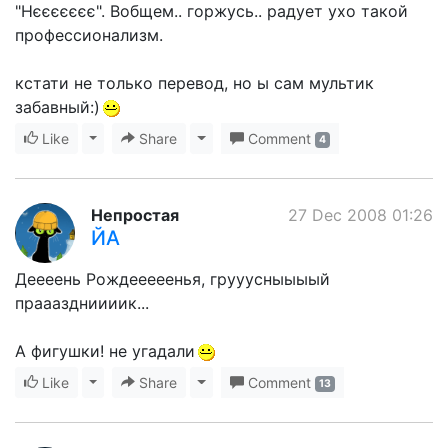
"Нєєєєєєє". Вобщем.. горжусь.. радует ухо такой
профессионализм.
кстати не только перевод, но ы сам мультик
забавный:)
Like
Toggle Dropdown
Share
Toggle Dropdown
Comment
4
Непростая
27 Dec 2008 01:26
ЙА
Деееень Рождееееенья, грууусныыыый
праааздниииик...
А фигушки! не угадали
Like
Toggle Dropdown
Share
Toggle Dropdown
Comment
13