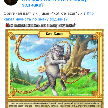
зодиака?
Оригинал взят у <lj user="kot_de_azur" /> в
Кто
какая нечисть по знаку зодиака?