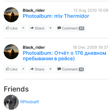
Black_rider
13 Aug 2010 15:09
Photoalbum: m\v Thermidor
Like
Toggle Dropdown
Share
Toggle Dropdown
Comment
20
Black_rider
18 Dec 2009 19:37
Photoalbum: Отчёт о 176 дневном
пребывании в рейсе)
Like
Toggle Dropdown
Share
Toggle Dropdown
Comment
14
Friends
!!!Phobia!!!