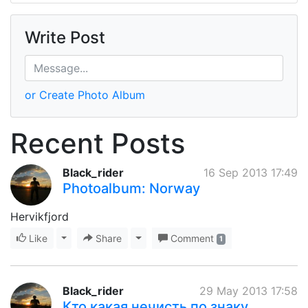
Write Post
or Create Photo Album
Recent Posts
Black_rider
16 Sep 2013 17:49
Photoalbum: Norway
Hervikfjord
Like
Toggle Dropdown
Share
Toggle Dropdown
Comment
1
Black_rider
29 May 2013 17:58
Кто какая нечисть по знаку