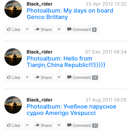
Black_rider
25 Apr 2012 13:32
Photoalbum: My days on board
Genco Brittany
Like
Toggle Dropdown
Share
Toggle Dropdown
Comment
6
Black_rider
07 Dec 2011 08:34
Photoalbum: Hello from
Tianjin,China Republic!!!)))))
Like
Toggle Dropdown
Share
Toggle Dropdown
Comment
12
Black_rider
21 Aug 2011 09:26
Photoalbum: Учебное парусное
судно Amerigo Vespucci
Like
Toggle Dropdown
Share
Toggle Dropdown
Comment
31