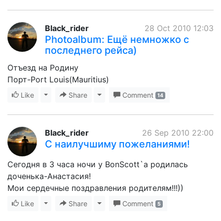
Black_rider
28 Oct 2010 12:03
Photoalbum: Ещё немножко с
последнего рейса)
Отъезд на Родину
Порт-Port Louis(Mauritius)
Like
Toggle Dropdown
Share
Toggle Dropdown
Comment
14
Black_rider
26 Sep 2010 22:00
С наилучшиму пожеланиями!
Сегодня в 3 часа ночи у BonScott`a родилась
доченька-Анастасия!
Мои сердечные поздравления родителям!!!))
Like
Toggle Dropdown
Share
Toggle Dropdown
Comment
5