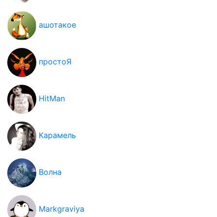
ашотакое
простоЯ
HitMan
Карамель
Волна
Markgraviya