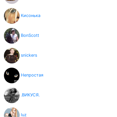
Кисонька
BonScott
snickers
Непростая
.ВИКУСЯ.
luz