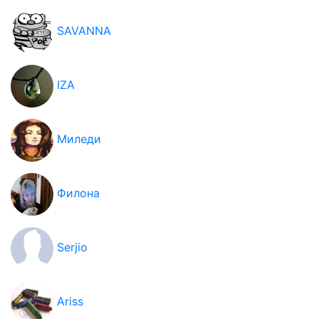
SAVANNA
IZA
Миледи
Филона
Serjio
Ariss