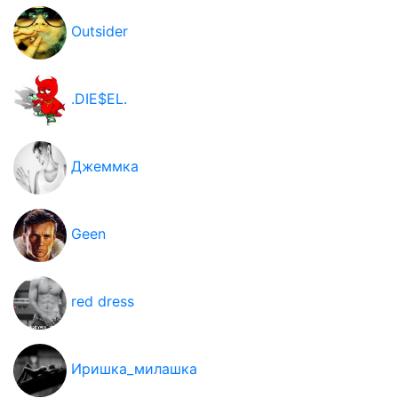
Outsider
.DIE$EL.
Джеммка
Geen
red dress
Иришка_милашка