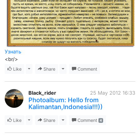
Узнать
<br/>
Like
Toggle Dropdown
Share
Toggle Dropdown
Comment
Black_rider
25 May 2012 16:33
Photoalbum: Hello from
Kalimantan,Indonesia!!!))
Like
Toggle Dropdown
Share
Toggle Dropdown
Comment
4