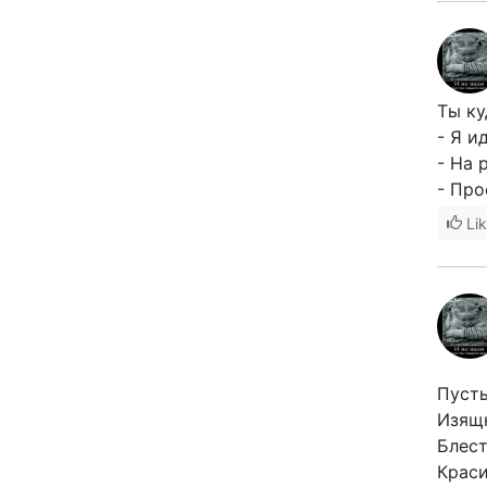
Ты ку
- Я и
- На 
- Про
Li
Пусть
Изящн
Блест
Краси