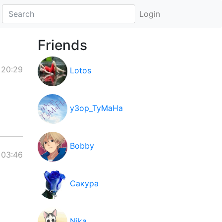
Login
Friends
 20:29
Lotos
y3op_TyMaHa
Bobby
 03:46
Сакура
Nika