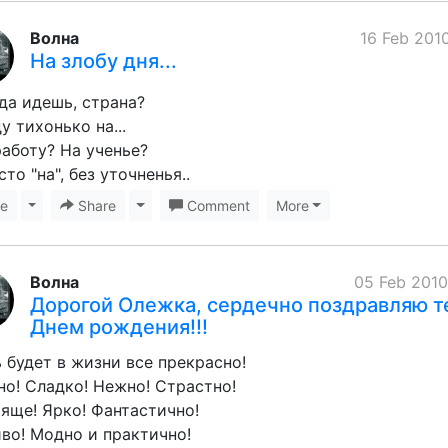
Волна
16 Feb 2010
На злобу дня...
да идешь, страна?
ду тихонько на...
работу? На ученье?
сто "на", без уточненья..
ke
Toggle Dropdown
Share
Toggle Dropdown
Comment
More
Волна
05 Feb 2010
Дорогой Олежка, сердечно поздравляю т
Днем рождения!!!
 будет в жизни все прекрасно!
о! Сладко! Нежно! Страстно!
яще! Ярко! Фантастично!
во! Модно и практично!