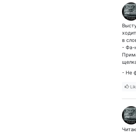
Высту
ходит
в сло
- Фа-
Прима
щелк
- Не 
Li
Читаю