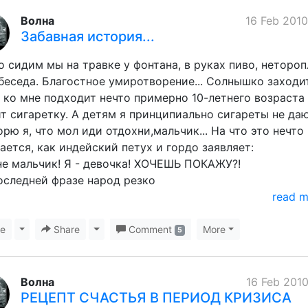
Волна
16 Feb 2010
Забавная история...
о сидим мы на травке у фонтана, в руках пиво, неторо
беседа. Благостное умиротворение... Солнышко заходит.
 ко мне подходит нечто примерно 10-летнего возраста
т сигаретку. А детям я принципиально сигареты не даю
орю я, что мол иди отдохни,мальчик... На что это нечто
ается, как индейский петух и гордо заявляет:
 не мальчик! Я - девочка! ХОЧЕШЬ ПОКАЖУ?!
следней фразе народ резко
read 
ke
Toggle Dropdown
Share
Toggle Dropdown
Comment
More
5
Волна
16 Feb 2010
РЕЦЕПТ СЧАСТЬЯ В ПЕРИОД КРИЗИСА