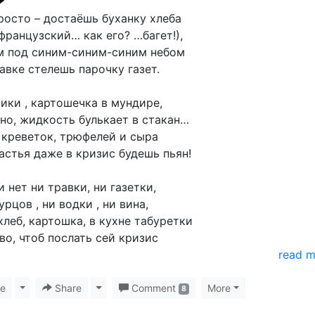
росто – достаёшь буханку хлеба
 французский… как его? …багет!),
м под синим-синим-синим небом
авке стелешь парочку газет.
ики , картошечка в мундире,
но, жидкость булькает в стакан…
 креветок, трюфелей и сыра
астья даже в кризис будешь пьян!
и нет ни травки, ни газетки,
урцов , ни водки , ни вина,
хлеб, картошка, в кухне табуретки
во, чтоб послать сей кризис
read 
ke
Toggle Dropdown
Share
Toggle Dropdown
Comment
More
8