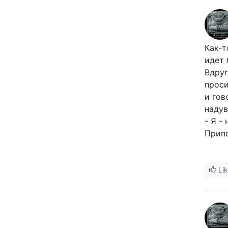
Как-т
идет 
Вдруг
проси
и гов
надув
- Я -
Припо
Li