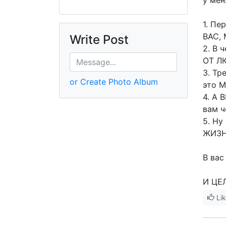
у мен
1. Пе
ВАС,
Write Post
2. В 
ОТ Л
3. Тр
or Create Photo Album
это 
4. А
вам ч
5. Ну
ЖИЗН
В вас
И ЦЕ
Li