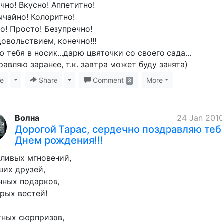
чно! Вкусно! Аппетитно!
чайно! Колоритно!
о! Просто! Безупречно!
довольствием, конечно!!!
 тебя в носик...дарю цвяточки со своего сада...
равляю заранее, т.к. завтра может буду занята)
ke
Toggle Dropdown
Share
Toggle Dropdown
Comment
More
3
Волна
24 Jan 2010
Дорогой Тарас, сердечно поздравляю теб
Днем рождения!!!
ливых мгновений,
их друзей,
нных подарков,
рых вестей!
тных сюрпризов,