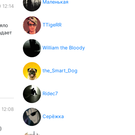
Маленькая
 12:14
TTigeRR
вяло
адает
William the Bloody
the_Smart_Dog
Ridec7
 12:08
Серёжка
)