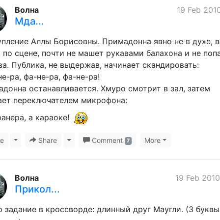
Волна
19 Feb 2010
Мда...
пление Аллы Борисовны. Примадонна явно не в духе, 
 по сцене, почти не машет рукавами балахона и не поп
ва. Публика, не выдержав, начинает скандировать:
не-ра, фа-не-ра, фа-не-ра!
донна останавливается. Хмуро смотрит в зал, затем
ает переключателем микрофона:
фанера, а караоке!
ke
Toggle Dropdown
Share
Toggle Dropdown
Comment
More
7
Волна
19 Feb 2010
Прикол...
 задание в кроссворде: длинный друг Маугли. (3 буквы