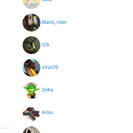
Black_rider
IZA
virus76
ZeKa
Ariss