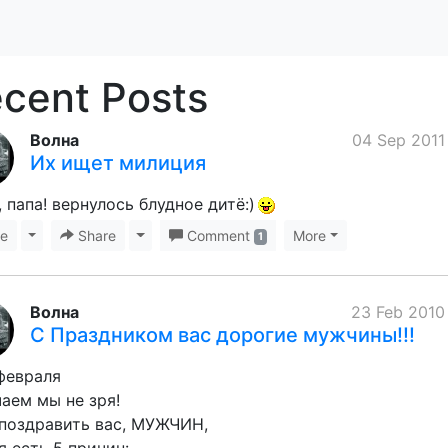
cent Posts
Волна
04 Sep 2011
Их ищет милиция
 папа! вернулось блудное дитё:)
ke
Toggle Dropdown
Share
Toggle Dropdown
Comment
More
1
Волна
23 Feb 2010
С Праздником вас дорогие мужчины!!!
февраля
аем мы не зря!
поздравить вас, МУЖЧИН,