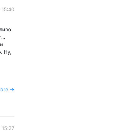
 15:40
пливо
..
 и
. Ну,
more →
 15:27