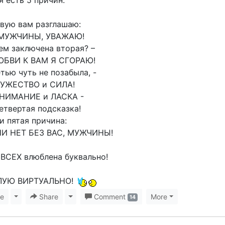
я есть 5 причин:
рвую вам разглашаю:
 МУЖЧИНЫ, УВАЖАЮ!
чем заключена вторая? –
ЮБВИ К ВАМ Я СГОРАЮ!
етью чуть не позабыла, -
МУЖЕСТВО и СИЛА!
 ВНИМАНИЕ и ЛАСКА -
етвертая подсказка!
 и пятая причина:
И НЕТ БЕЗ ВАС, МУЖЧИНЫ!
 ВСЕХ влюблена буквально!
ЛУЮ ВИРТУАЛЬНО!
ke
Toggle Dropdown
Share
Toggle Dropdown
Comment
More
14