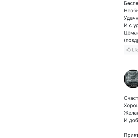
Беспе
Необы
Удачн
И с у
Цёмаю
(позд
Li
Счаст
Хорош
Жела
И доб
Прия