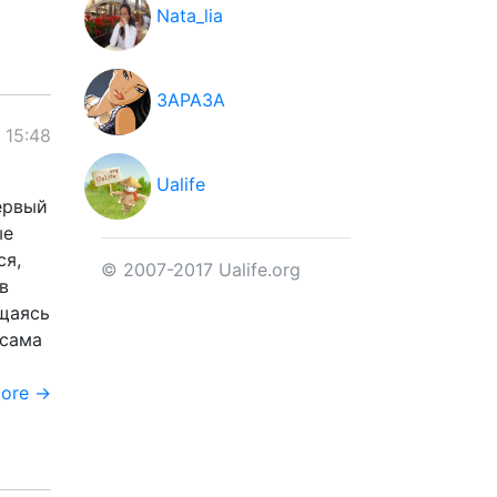
Nata_lia
ЗАРАЗА
 15:48
Ualife
ервый
ые
ся,
© 2007-2017 Ualife.org
в
ащаясь
 сама
more →