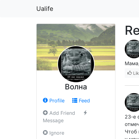
Ualife
Re
Мама,
Li
Волна
Profile
Feed
Add Friend
23-е 
Message
отмеч
Чтоб 
Ignore