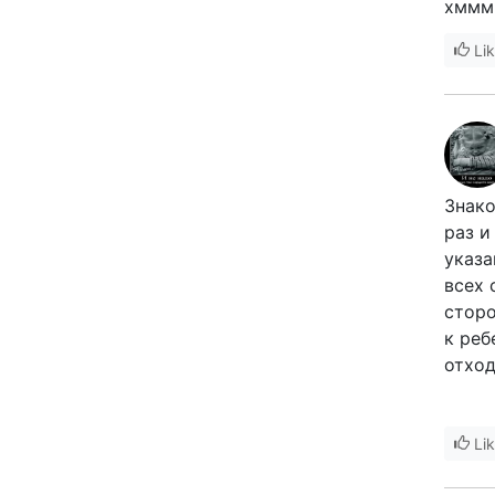
хммм.
Li
Знако
раз и
указа
всех 
сторо
к реб
отход
Li