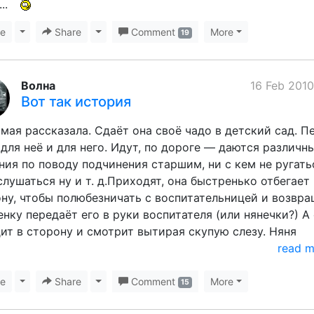
..
ke
Toggle Dropdown
Share
Toggle Dropdown
Comment
More
19
Волна
16 Feb 2010
Вот так история
мая рассказала. Сдаёт она своё чадо в детский сад. П
 для неё и для него. Идут, по дороге — даются различн
ния по поводу подчинения старшим, ни с кем не ругать
слушаться ну и т. д.Приходят, она быстренько отбегает 
ну, чтобы полюбезничать с воспитательницей и возвр
енку передаёт его в руки воспитателя (или нянечки?) А
ит в сторону и смотрит вытирая скупую слезу. Няня
read 
ke
Toggle Dropdown
Share
Toggle Dropdown
Comment
More
15