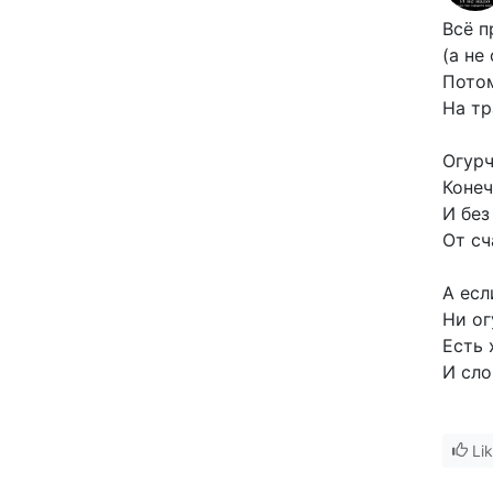
Всё п
(а не
Пото
На тр
Огурч
Конеч
И без
От сч
А есл
Ни ог
Есть 
И сло
Li