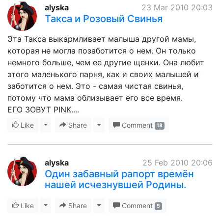
alyska
23 Mar 2010 20:03
Такса и Розовый Свинья
Эта Такса выкармливает малыша другой мамы,
которая не могла позаботится о нем. Он только
немного больше, чем ее другие щенки. Она любит
этого маленького парня, как и своих малышей и
заботится о нем. Это - самая чистая свинья,
потому что мама облизывает его все время.
ЕГО ЗОВУТ PINK....
Like
Toggle Dropdown
Share
Toggle Dropdown
Comment
18
alyska
25 Feb 2010 20:06
Один забавный рапорт времён
нашей исчезнувшей Родины.
Like
Toggle Dropdown
Share
Toggle Dropdown
Comment
5