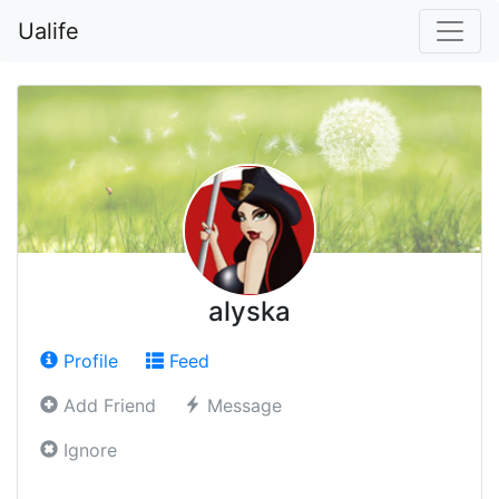
Ualife
alyska
Profile
Feed
Add Friend
Message
Ignore