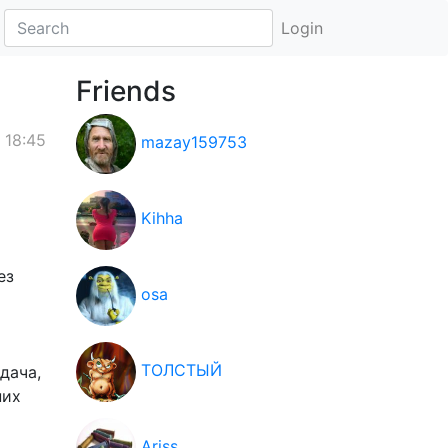
Login
Friends
 18:45
mazay159753
Kihha
ез
osa
ТОЛСТЫЙ
дача,
них
Ariss