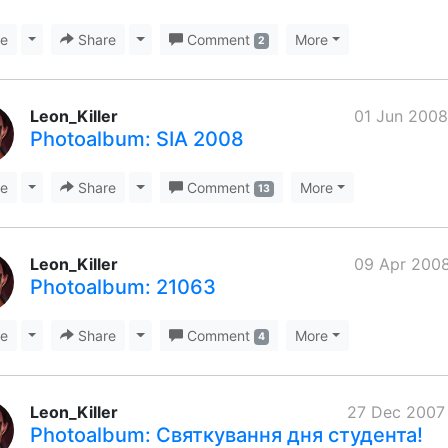
ke
Toggle Dropdown
Share
Toggle Dropdown
Comment
More
2
Leon_Killer
01 Jun 2008
Photoalbum: SIA 2008
ke
Toggle Dropdown
Share
Toggle Dropdown
Comment
More
13
Leon_Killer
09 Apr 2008
Photoalbum: 21063
ke
Toggle Dropdown
Share
Toggle Dropdown
Comment
More
4
Leon_Killer
27 Dec 2007
Photoalbum: Святкування дня студента!