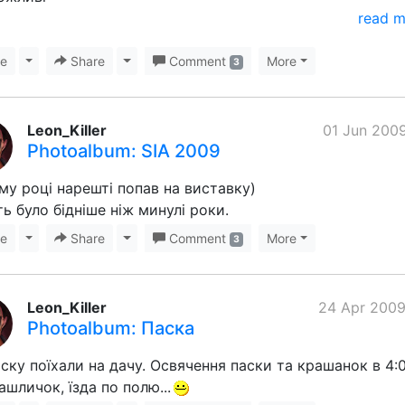
read 
ke
Toggle Dropdown
Share
Toggle Dropdown
Comment
More
3
Leon_Killer
01 Jun 2009
Photoalbum: SIA 2009
му році нарешті попав на виставку)
ь було бідніше ніж минулі роки.
ke
Toggle Dropdown
Share
Toggle Dropdown
Comment
More
3
Leon_Killer
24 Apr 2009
Photoalbum: Паска
ску поїхали на дачу. Освячення паски та крашанок в 4:0
шашличок, їзда по полю...