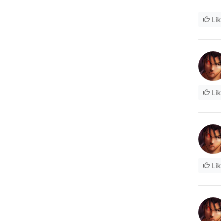
Li
Li
Li