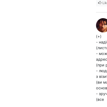
Li
(+)
- над
(лист
- мож
адрес
(при 
- люд
з візи
(ви м
основ
- зру
(все