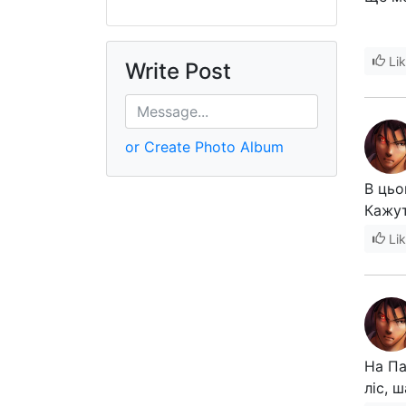
Li
Write Post
or Create Photo Album
В цьо
Кажут
Li
На Па
ліс, 