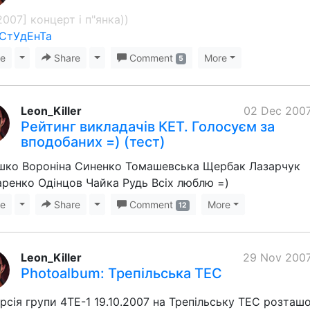
.2007] концерт і п"янка))
 СтУдЕнТа
ke
Toggle Dropdown
Share
Toggle Dropdown
Comment
More
5
Leon_Killer
02 Dec 2007
Рейтинг викладачів КЕТ. Голосуєм за
вподобаних =) (тест)
шко Вороніна Синенко Томашевська Щербак Лазарчук
ренко Одінцов Чайка Рудь Всіх люблю =)
ke
Toggle Dropdown
Share
Toggle Dropdown
Comment
More
12
Leon_Killer
29 Nov 2007
Photoalbum: Трепільська ТЕС
рсія групи 4ТЕ-1 19.10.2007 на Трепільську ТЕС розташ