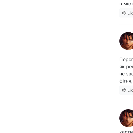
в міс
Li
Персп
як ре
не зв
фігня
Li
карти