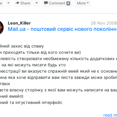
ke
Toggle Dropdown
Share
Toggle Dropdown
Comment
More
9
Leon_Killer
28 Nov 2008
Mail.ua - поштовий сервіс нового поколінн
ійний захис від спаму
и приходять тільки від кого хочете ви)
ливість створювати необмежену кількість додаткових
 на які можуть писати будь хто
реєстрації ви вказуєте спражній емей який не є основн
ина яка хоче відправити вам листа завжди може зроби
тівки
аєте власну сторінку з якої вам можуть написати на ва
ний емейл)
чний та інтуєтивний інтерфкйс
read 