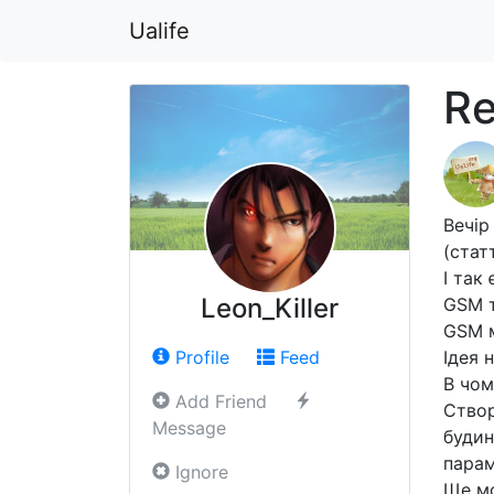
Ualife
Re
Вечір
(стат
І так
Leon_Killer
GSM т
GSM м
Profile
Feed
Ідея 
В чом
Add Friend
Створ
Message
будин
парам
Ignore
Ще м