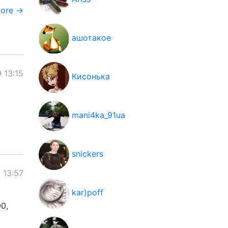
more →
ашотакое
 13:15
Кисонька
mani4ka_91ua
snickers
 13:57
kar)poff
0,