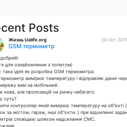
cent Posts
Жизнь Ualife.org
26 Oct 2011
GSM термометр
 добрий!
тя для ознайомлення з попитом)
 є така ідея як розробка GSM термометра.
ермометр вимірює температуру і відправляє данні чер
ережу вам на мобільний.
не нова, але пропозицій на ринку небагато.
у суть?
ити контроллер який вимірює температуру на об"єкті (
ок за містом, гараж, інші об"єкти..) при відхиленні зада
етрів сповіщює шляхом надсилання СМС.
ожливі