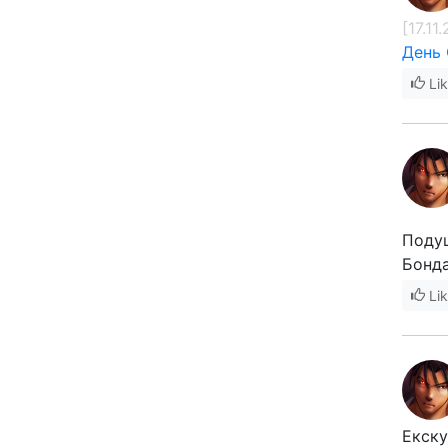
[17.11
День
Li
Поду
Бонда
Li
Екску