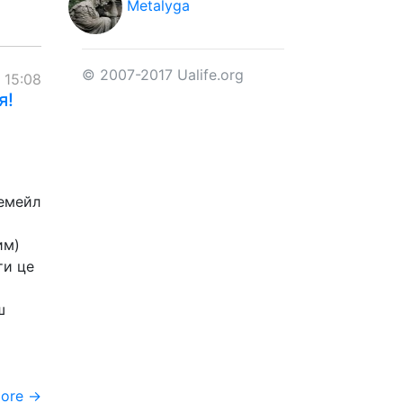
Metalyga
© 2007-2017 Ualife.org
 15:08
я!
 емейл
им)
ти це
ш
more →