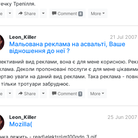
течку Трепілля.
ke
Toggle Dropdown
Share
Toggle Dropdown
Comment
More
8
Leon_Killer
21 Jul 2007
Мальована реклама на асвальті, Ваше
відношення до неї ?
ективний вид реклами, вона є для мене корисною. Рек
клама. Деколи пропоновані послуги є для мене цікавими
ертаю уваги на даний вид реклами. Така реклама - повн
, тільки тротуари забруднює.
ke
Toggle Dropdown
Share
Toggle Dropdown
Comment
More
1
Leon_Killer
25 Jun 2007
Mozilla(
нка лежить - read\elektro\m100gdn_3.gif