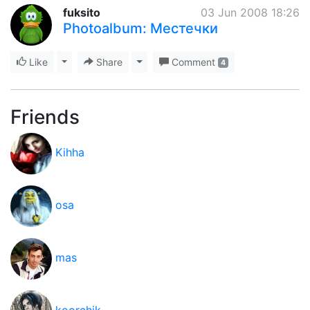
fuksito
03 Jun 2008 18:26
Photoalbum: Местечки
Like
Toggle Dropdown
Share
Toggle Dropdown
Comment
4
Friends
Kihha
osa
mas
koorchik