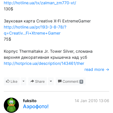
http://hotline.ua/tx/zalman_zm770-xt/
130$
Звуковая карта Creative X-Fi ExtremeGamer
http://hotline.ua/pr/193-3-8-78/?
q=Creativ...Fi+Xtreme+Gamer
75$
Корпус Thermaltake Jr. Tower Silver, сломана
верхняя декоративная крышечка над усб
http://hotprice.ua/description/143461/ther
read more →
Like
Toggle Dropdown
Share
Toggle Dropdown
Comment
5
fuksito
14 Jan 2010 13:06
Аэрофото!