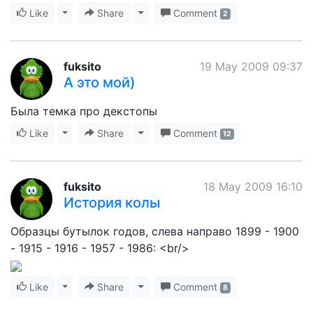
Like
Toggle Dropdown
Share
Toggle Dropdown
Comment
2
fuksito
19 May 2009 09:37
А это мой)
Была темка про декстопы
Like
Toggle Dropdown
Share
Toggle Dropdown
Comment
12
fuksito
18 May 2009 16:10
История колы
Образцы бутылок годов, слева направо 1899 - 1900
- 1915 - 1916 - 1957 - 1986: <br/>
Like
Toggle Dropdown
Share
Toggle Dropdown
Comment
8