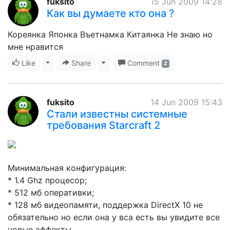
fuksito
15 Jun 2009 14:28
Как вы думаете кто она ?
Кореянка Японка Въетнамка Китаянка Не знаю но
мне нравится
Like
Toggle Dropdown
Share
Toggle Dropdown
Comment
2
fuksito
14 Jun 2009 15:43
Стали известны системные
требования Starcraft 2
Минимальная конфигурация:
* 1.4 Ghz процесор;
* 512 мб оперативки;
* 128 мб видеопамяти, поддержка DirectX 10 не
обязательно но если она у вса есть вы увидите все
новые эффекты