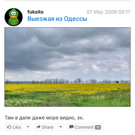
fuksito
07 May 2009 00:17
Выезжая из Одессы
Там в дали даже море видно, эх.
Like
Toggle Dropdown
Share
Toggle Dropdown
Comment
13