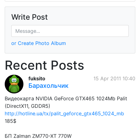
Write Post
or Create Photo Album
Recent Posts
fuksito
15 Apr 2011 10:40
Барахольчик
Видеокарта NVIDIA GeForce GTX465 1024Mb Palit
(DirectX11, GDDR5)
http://hotline.ua/tx/palit_geforce_gtx465_1024_mb
185$
БП Zalman ZM770-XT 770W