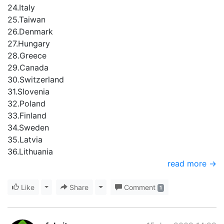
24.Italy
25.Taiwan
26.Denmark
27.Hungary
28.Greece
29.Canada
30.Switzerland
31.Slovenia
32.Poland
33.Finland
34.Sweden
35.Latvia
36.Lithuania
read more →
Like
Toggle Dropdown
Share
Toggle Dropdown
Comment
1