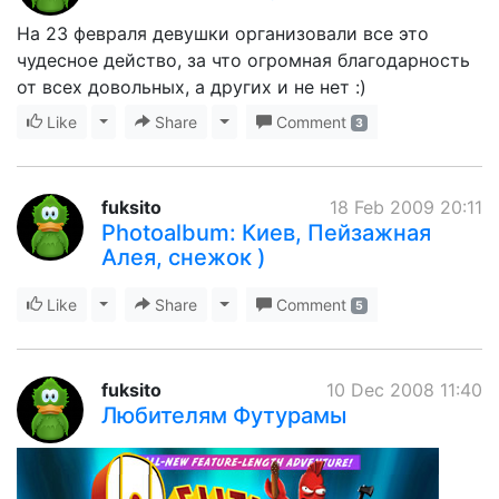
На 23 февраля девушки организовали все это
чудесное действо, за что огромная благодарность
от всех довольных, а других и не нет :)
Like
Toggle Dropdown
Share
Toggle Dropdown
Comment
3
fuksito
18 Feb 2009 20:11
Photoalbum: Киев, Пейзажная
Алея, снежок )
Like
Toggle Dropdown
Share
Toggle Dropdown
Comment
5
fuksito
10 Dec 2008 11:40
Любителям Футурамы