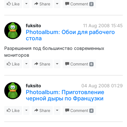
Like
Toggle Dropdown
Share
Toggle Dropdown
Comment
2
fuksito
11 Aug 2008 15:45
Photoalbum: Обои для рабочего
стола
Разрешения под большинство современных
мониторов
Like
Toggle Dropdown
Share
Toggle Dropdown
Comment
6
fuksito
04 Aug 2008 01:29
Photoalbum: Приготовление
черной дыры по Французки
Like
Toggle Dropdown
Share
Toggle Dropdown
Comment
4