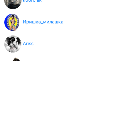
Иришка_милашка
Ariss
Sea_Star
Кисонька
Тара