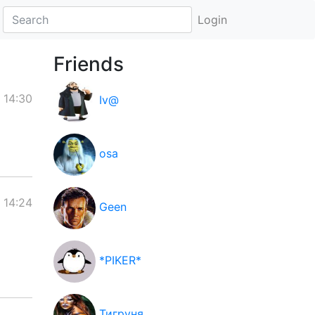
Login
Friends
 14:30
Iv@
osa
 14:24
Geen
*PIKER*
Тигруня