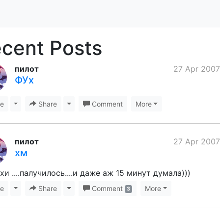
cent Posts
пилот
27 Apr 2007
ФУх
ke
Toggle Dropdown
Share
Toggle Dropdown
Comment
More
пилот
27 Apr 2007
хм
хи ....палучилось....и даже аж 15 минут думала)))
ke
Toggle Dropdown
Share
Toggle Dropdown
Comment
More
3