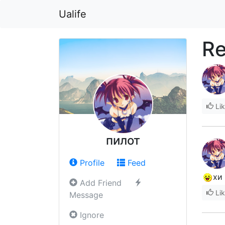
Ualife
Re
Li
пилот
Profile
Feed
хи 
Add Friend
Li
Message
Ignore