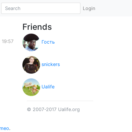
Login
Friends
 19:57
Гость
snickers
Ualife
© 2007-2017 Ualife.org
imeo
.