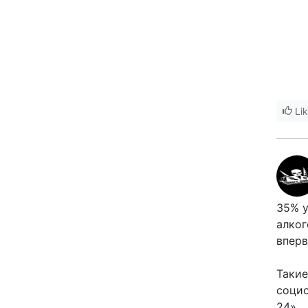
Li
35% у
алког
вперв
Такие
социо
24».