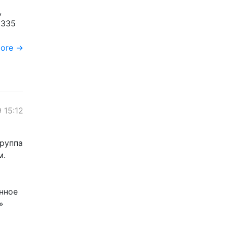
,
 335
more →
 15:12
группа
м.
нное
»