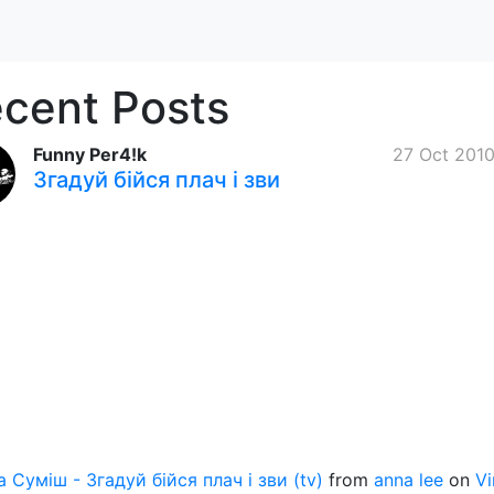
cent Posts
Funny Per4!k
27 Oct 2010
Згадуй бійся плач і зви
 Суміш - Згадуй бійся плач і зви (tv)
from
anna lee
on
V