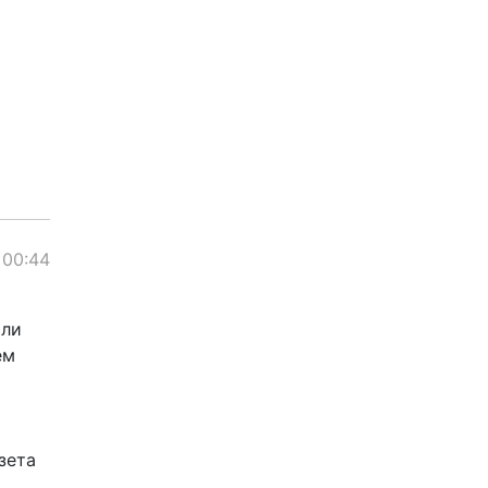
 00:44
али
ем
зета