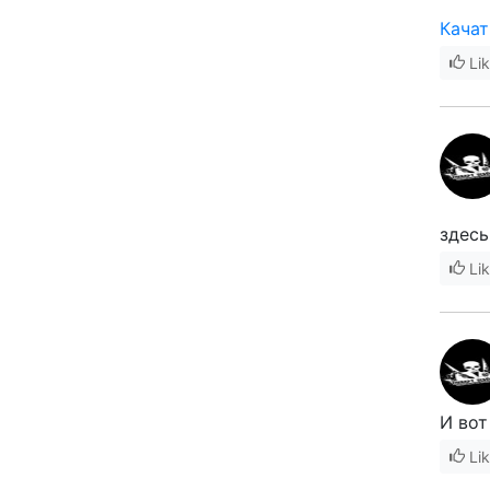
Качат
Li
здесь
Li
И вот
Li