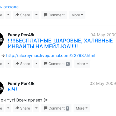
ь отсюда
ke
Toggle Dropdown
Share
Toggle Dropdown
Comment
More
Funny Per4!k
04 May 2009
!!!!!БЕСПЛАТНЫЕ, ШАРОВЫЕ, ХАЛЯВНЫЕ
ИНВАЙТЫ НА МЕЙЛ.ЮА!!!!!
 =>
http://alexeymas.livejournal.com/227987.html
ke
Toggle Dropdown
Share
Toggle Dropdown
Comment
More
4
Funny Per4!k
03 May 2009
ыЧ!
 он тут! Всем привет!(=
ke
Toggle Dropdown
Share
Toggle Dropdown
Comment
More
1