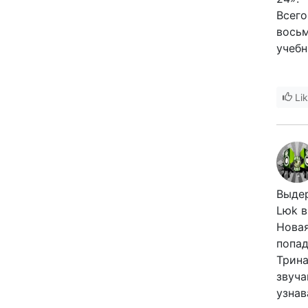
Всего
восьм
учебн
Li
Выдер
Lюk в
Новая
попад
Трина
звуча
узнав