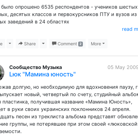
 было опрошено 6535 респондентов - учеников шестых
ых, десятых классов и первокурсников ПТУ и вузов из
ых заведений в 24 областях
read 
ke
Toggle Dropdown
Share
Toggle Dropdown
Comment
More
2
Сообщество Музыка
05 May 2009
Lюк "Мамина юность"
жав долгую, но необходимую для вдохновения паузу, 
ыпускает новый, четвертый по счету, студийный альбо
 пластинка, получившая название «Мамина Юность»,
ет в руки своих украинских поклонников 24 апреля.
дцать песен из треклиста альбома представят обновле
ние группы, не потерявшее при этом своей «люковской
аемости.