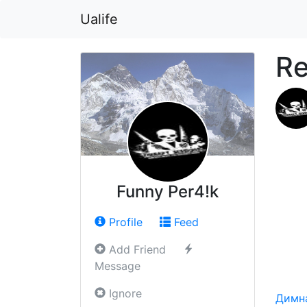
Ualife
Re
Funny Per4!k
Profile
Feed
Add Friend
Message
Ignore
Димна