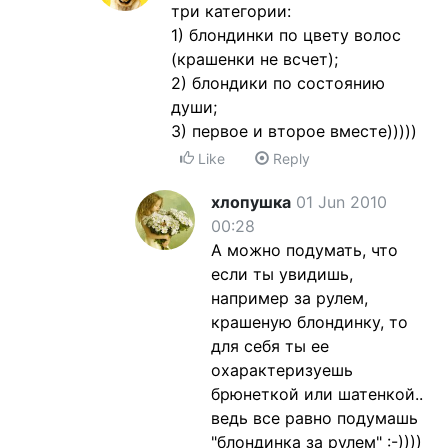
три категории:
1) блондинки по цвету волос
(крашенки не всчет);
2) блондики по состоянию
души;
3) первое и второе вместе)))))
Like
Reply
хлопушка
01 Jun 2010
00:28
А можно подумать, что
если ты увидишь,
например за рулем,
крашеную блондинку, то
для себя ты ее
охарактеризуешь
брюнеткой или шатенкой..
ведь все равно подумашь
"блондинка за рулем" :-))))