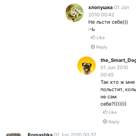
хлопушка
01 Jun
2010 00:42
Не льсти себе)))
:-Ь
Like
Reply
the_Smart_Do
01 Jun 2010
00:45
Так кто ж мне
польстит, кол
не сам
себе?)))))))
Like
Reply
Romashka
01 Jun 2010 00:37