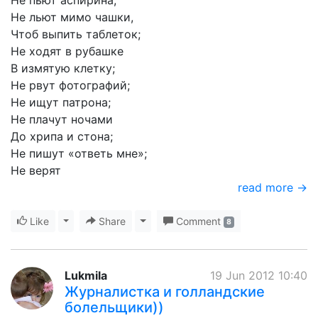
Не пьют аспирина;
Не льют мимо чашки,
Чтоб выпить таблеток;
Не ходят в рубашке
В измятую клетку;
Не рвут фотографий;
Не ищут патрона;
Не плачут ночами
До хрипа и стона;
Не пишут «ответь мне»;
Не верят
read more →
Like
Toggle Dropdown
Share
Toggle Dropdown
Comment
8
Lukmila
19 Jun 2012 10:40
Журналистка и голландские
болельщики))