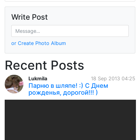
Write Post
or Create Photo Album
Recent Posts
Lukmila
18 Sep 2013 04:25
Парню в шляпе! :) C Днем
рожденья, дорогой!!! )