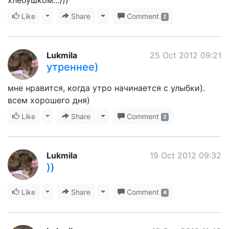
хлебушком...)))
Like
Toggle Dropdown
Share
Toggle Dropdown
Comment
2
Lukmila
25 Oct 2012 09:21
утреннее)
мне нравится, когда утро начинается с улыбки).
всем хорошего дня)
Like
Toggle Dropdown
Share
Toggle Dropdown
Comment
2
Lukmila
19 Oct 2012 09:32
))
Like
Toggle Dropdown
Share
Toggle Dropdown
Comment
4