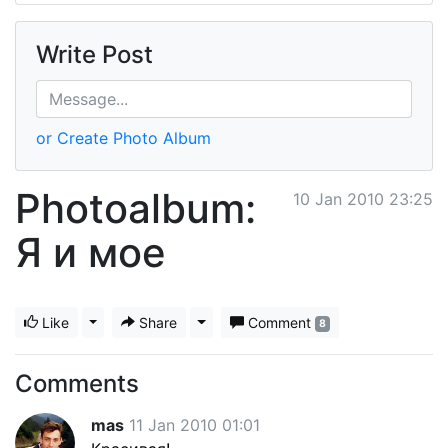
Write Post
or Create Photo Album
Photoalbum:
10 Jan 2010 23:25
Я и мое
Like
Toggle Dropdown
Share
Toggle Dropdown
Comment
8
Comments
mas
11 Jan 2010 01:01