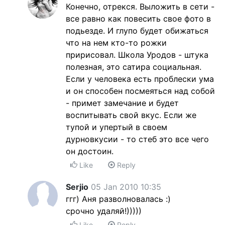
Конечно, отрекся. Выложить в сети -
все равно как повесить свое фото в
подьезде. И глупо будет обижаться
что на нем кто-то рожки
пририсовал. Школа Уродов - штука
полезная, это сатира социальная.
Если у человека есть проблески ума
и он способен посмеяться над собой
- примет замечание и будет
воспитывать свой вкус. Если же
тупой и упертый в своем
дурновкусии - то стеб это все чего
он достоин.
Like
Reply
Serjio
05 Jan 2010 10:35
ггг) Аня разволновалась :)
срочно удаляй!)))))
Like
Reply