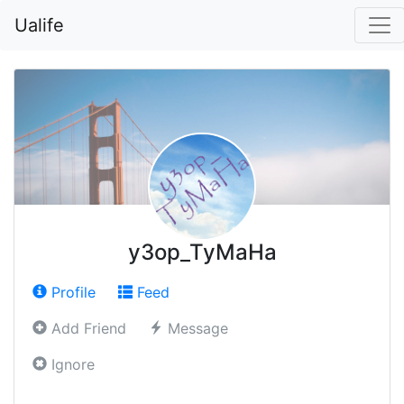
Ualife
y3op_TyMaHa
Profile
Feed
Add Friend
Message
Ignore