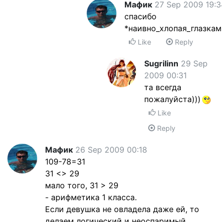
Мафик
27 Sep 2009 19:3
спасибо
*наивно_хлопая_глазкам
Like
Reply
Sugrilinn
29 Sep
2009 00:31
та всегда
пожалуйста)))
Like
Reply
Мафик
26 Sep 2009 00:18
109-78=31
31 <> 29
мало того, 31 > 29
- арифметика 1 класса.
Если девушка не овладела даже ей, то
делаем логический и неоспаримый