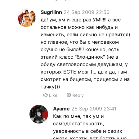
Sugrilinn
24 Sep 2009 22:50
да! ум, ум и еще раз УМ!!!!! а все
остальное можно как нибудь и
изменить, если сильно не нравится)
но главное, что бы с человеком
скучно не было!!!! конечно, есть
этакий класс "блондинок" (не в
обиду светловолосым девушкам, у
которых ЕСТЬ мозг!)... дык да, там
смотрят на бицепсы, трицепсы и на
тачку)))
Like
Reply
Ayame
25 Sep 2009 23:41
Как по мне, так ум и
самодостаточность,
уверенность в себе и своих
силах, кстати, вот богатых не