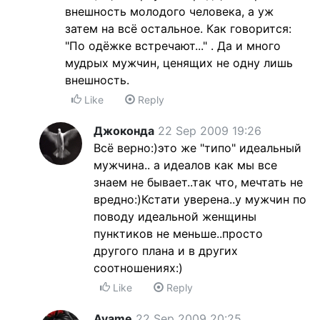
внешность молодого человека, а уж
затем на всё остальное. Как говорится:
"По одёжке встречают..." . Да и много
мудрых мужчин, ценящих не одну лишь
внешность.
Like
Reply
Джоконда
22 Sep 2009 19:26
Всё верно:)это же "типо" идеальный
мужчина.. а идеалов как мы все
знаем не бывает..так что, мечтать не
вредно:)Кстати уверена..у мужчин по
поводу идеальной женщины
пунктиков не меньше..просто
другого плана и в других
соотношениях:)
Like
Reply
Ayame
22 Sep 2009 20:25