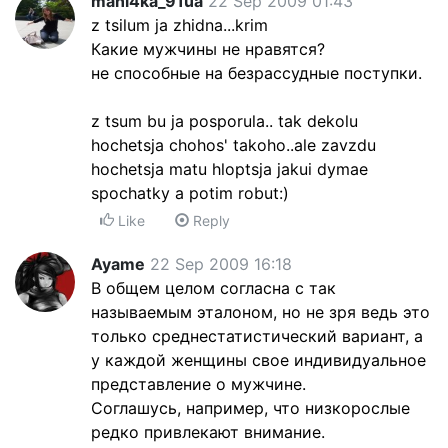
mani4ka_91ua
22 Sep 2009 01:43
z tsilum ja zhidna...krim
Какие мужчины не нравятся?
не способные на безрассудные поступки.
z tsum bu ja posporula.. tak dekolu
hochetsja chohos' takoho..ale zavzdu
hochetsja matu hloptsja jakui dymae
spochatky a potim robut:)
Like
Reply
Ayame
22 Sep 2009 16:18
В общем целом согласна с так
называемым эталоном, но не зря ведь это
только среднестатистический вариант, а
у каждой женщины свое индивидуальное
представление о мужчине.
Соглашусь, например, что низкорослые
редко привлекают внимание.