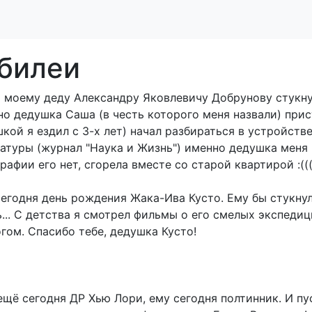
билеи
 моему деду Александру Яковлевичу Добрунову стукнул
о дедушка Саша (в честь которого меня назвали) при
кой я ездил с 3-х лет) начал разбираться в устройств
атуры (журнал "Наука и Жизнь") именно дедушка меня 
рафии его нет, сгорела вместе со старой квартирой :((
егодня день рождения Жака-Ива Кусто. Ему бы стукну
... С детства я смотрел фильмы о его смелых экспедиц
гом. Спасибо тебе, дедушка Кусто!
ещё сегодня ДР Хью Лори, ему сегодня полтинник. И пу