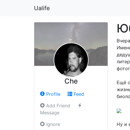
Ualife
Ю
Вчера
Именн
дедуш
литер
фотог
Che
Ещё с
жизнь
Profile
Feed
биоло
Add Friend
Message
Ignore
Ну и 