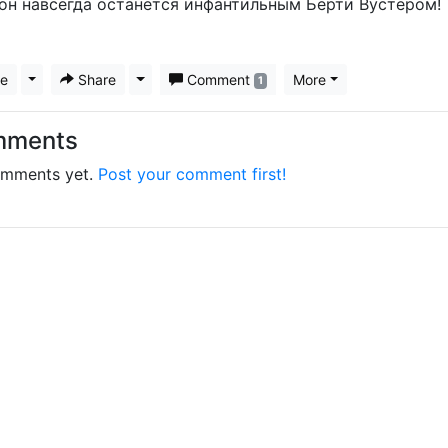
он навсегда останется инфантильным Берти Вустером!
ke
Toggle Dropdown
Share
Toggle Dropdown
Comment
More
1
mments
mments yet.
Post your comment first!