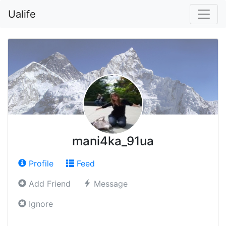
Ualife
mani4ka_91ua
Profile
Feed
Add Friend
Message
Ignore