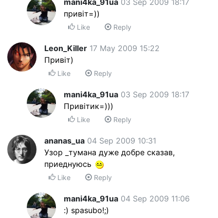
mani4ka_91ua
03 Sep 2009 18:17
привіт=))
Like
Reply
Leon_Killer
17 May 2009 15:22
Привіт)
Like
Reply
mani4ka_91ua
03 Sep 2009 18:17
Привітик=)))
Like
Reply
ananas_ua
04 Sep 2009 10:31
Узор _тумана дуже добре сказав,
приеднуюсь
Like
Reply
mani4ka_91ua
04 Sep 2009 11:06
:) spasubo!;)