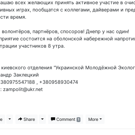
ашаю всех желающих принять активное участие в очис
ивных играх, пообщатся с коллегами, дайверами и пр
сти время.
волонтёров, партнёров, спосоров! Днепр у нас один!
риятие состоится на оболонской набережной напротив
трации участников 8 утра.
 киевского отделения "Украинской Молодёжной Эколог
сандр Заклецкий
+380975547188 , +380958930474
l: zampolit@ukr.net
ke
Toggle Dropdown
Share
Toggle Dropdown
Comment
More
1