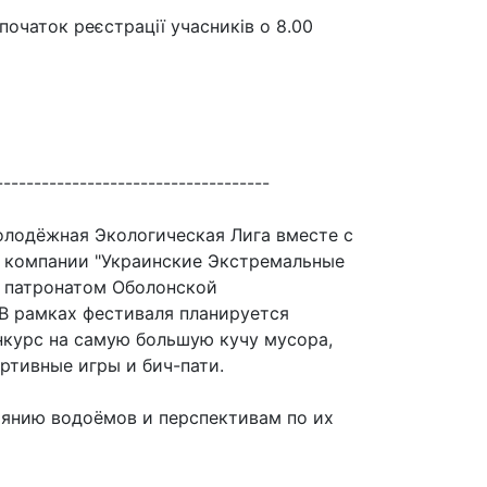
початок реєстрації учасників о 8.00
------------------------------------
олодёжная Экологическая Лига вместе с
 компании "Украинские Экстремальные
д патронатом Оболонской
В рамках фестиваля планируется
нкурс на самую большую кучу мусора,
ртивные игры и бич-пати.
оянию водоёмов и перспективам по их