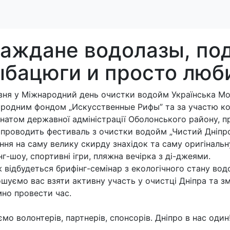
аждане водолазы, под
ыбацюги и просто люб
вня у Міжнародний день очистки водойм Українська Мол
родним фондом „Искусственные Рифы” та за участю компа
натом державної адміністрації Оболонського району, пр
 проводить фестиваль з очистки водойм „Чистий Дніпр
ння на саму велику скирду знахідок та саму оригінальну
нг-шоу, спортивні ігри, пляжна вечірка з ді-джеями.
 відбудеться брифінг-семінар з екологічного стану вод
шуємо вас взяти активну участь у очистці Дніпра та зм
но провести час.
мо волонтерів, партнерів, спонсорів. Дніпро в нас один