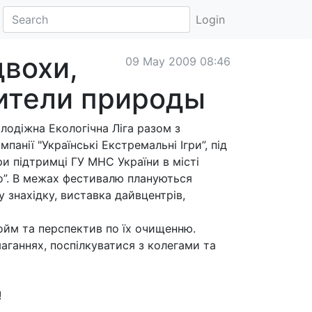
Login
вохи,
09 May 2009 08:46
ители природы
одіжна Екологічна Ліга разом з
нії "Українські Екстремальні Ігри”, під
и підтримці ГУ МНС України в місті
о”. В межах фестивалю плануються
 знахідку, виставка дайвцентрів,
ойм та перспектив по їх очищенню.
аганнях, поспілкуватися з колегами та
!