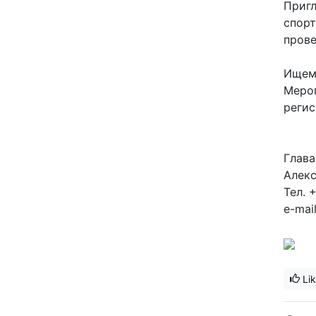
Пригл
спорт
прове
Ищем 
Мероп
регис
Глава
Алек
Тел. 
e-mai
Li