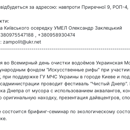
 відбудеться за адресою: навпроти Приречної 9, РОП-4, 
кти:
а Київського осередку УМЕЛ Олександр Заклецький
+380975547188 , +380958930474
l: zampolit@ukr.net
----------------------------------------------------------------
я во Всемирный день очистки водоёмов Украинская М
ународным фондом "Искусственные рифы" при участии
, при поддержке ГУ МЧС Украины в городе Киеве и по
садминистрации проводит фестиваль "Чистый Днепр". 
ка Днепра от мусора с использованием аквалангов, ко
 оригинальную находку, презентация дайвцентров, спо
 состоится брифинг-семинар по экологическому сост
ке.