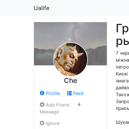
Ualife
Гр
р
7 чер
міжна
патро
Києві
Che
змага
дайві
Profile
Feed
Також
Запро
Add Friend
приєм
Message
Шукає
Ignore