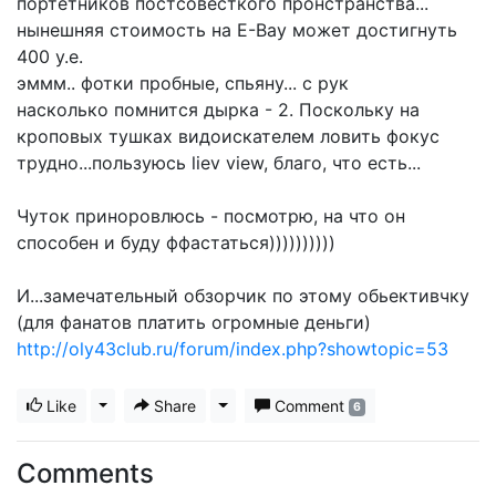
портетников постсовесткого пронстранства...
нынешняя стоимость на E-Bay может достигнуть
400 у.е.
эммм.. фотки пробные, спьяну... с рук
насколько помнится дырка - 2. Поскольку на
кроповых тушках видоискателем ловить фокус
трудно...пользуюсь liev view, благо, что есть...
Чуток приноровлюсь - посмотрю, на что он
способен и буду ффастаться))))))))))
И...замечательный обзорчик по этому обьективчку
(для фанатов платить огромные деньги)
http://oly43club.ru/forum/index.php?showtopic=53
Like
Toggle Dropdown
Share
Toggle Dropdown
Comment
6
Comments