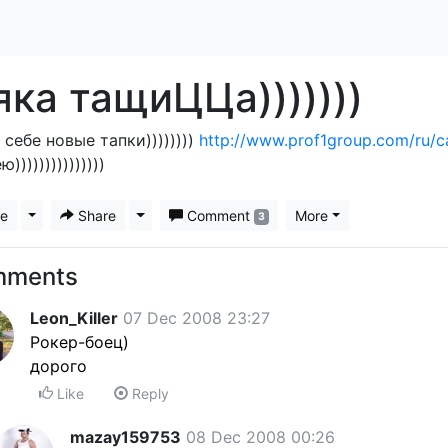
ка тащиЦЦа)))))))
 себе новые тапки))))))))
http://www.prof1group.com/ru/c
)))))))))))))))
ke
Toggle Dropdown
Share
Toggle Dropdown
Comment
More
3
mments
Leon_Killer
07 Dec 2008 23:27
Рокер-боец)
дорого
Like
Reply
mazay159753
08 Dec 2008 00:26