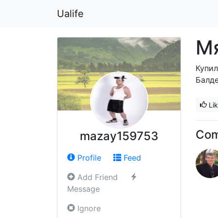
Ualife
Мя
Купил
Балдею
Li
Co
mazay159753
Profile
Feed
Add Friend
Message
Ignore