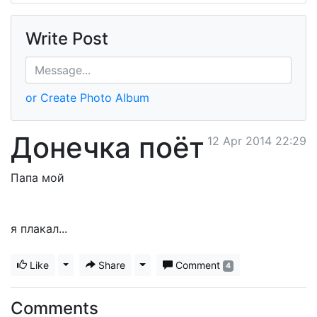
Write Post
or Create Photo Album
Донечка поёт
12 Apr 2014 22:29
Папа мой
я плакал...
Like
Toggle Dropdown
Share
Toggle Dropdown
Comment
4
Comments