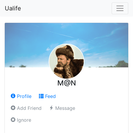
Ualife
M@N
Profile
Feed
Add Friend
Message
Ignore