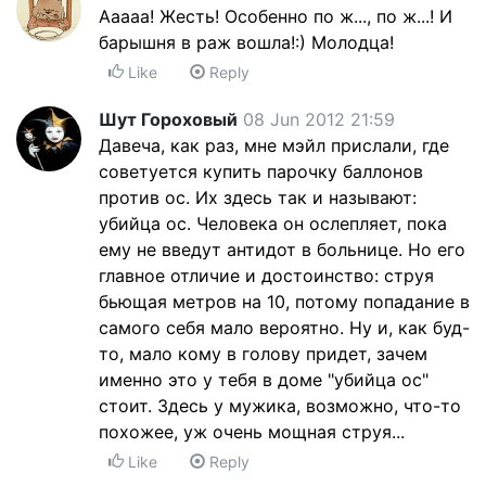
Ааааа! Жесть! Особенно по ж..., по ж...! И
барышня в раж вошла!:) Молодца!
Like
Reply
Шут Гороховый
08 Jun 2012 21:59
Давеча, как раз, мне мэйл прислали, где
советуется купить парочку баллонов
против ос. Их здесь так и называют:
убийца ос. Человека он ослепляет, пока
ему не введут антидот в больнице. Но его
главное отличие и достоинство: струя
бьющая метров на 10, потому попадание в
самого себя мало вероятно. Ну и, как буд-
то, мало кому в голову придет, зачем
именно это у тебя в доме "убийца ос"
стоит. Здесь у мужика, возможно, что-то
похожее, уж очень мощная струя...
Like
Reply