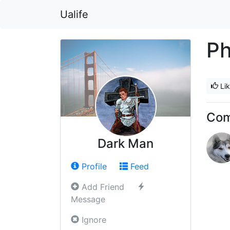
Ualife
Ph
Li
Co
Dark Man
Profile
Feed
Add Friend
Message
Ignore