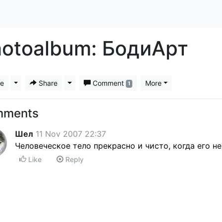
otoalbum: БодиАрт
ke
Toggle Dropdown
Share
Toggle Dropdown
Comment
More
1
mments
Шел
11 Nov 2007 22:37
Человеческое тело прекрасно и чисто, когда его н
Like
Reply