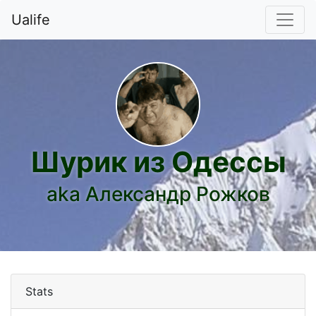
Ualife
Шурик из Одессы
aka Александр Рожков
Stats