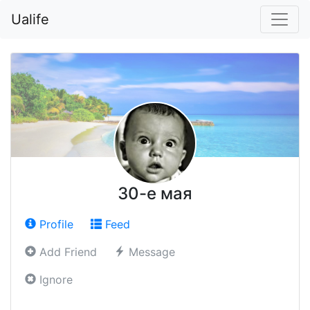
Ualife
30-е мая
Profile
Feed
Add Friend
Message
Ignore