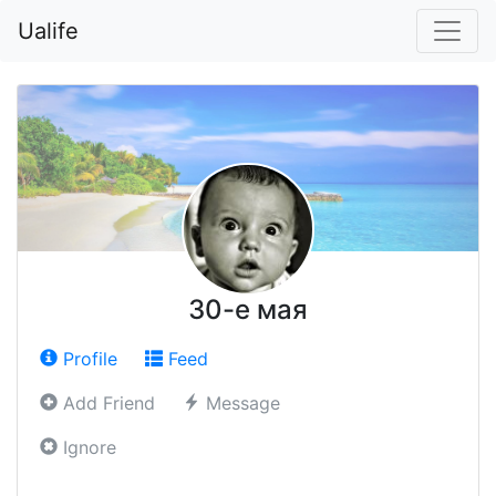
Ualife
30-е мая
Profile
Feed
Add Friend
Message
Ignore