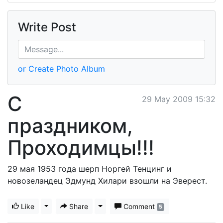
Write Post
or Create Photo Album
С
29 May 2009 15:32
праздником,
Проходимцы!!!
29 мая 1953 года шерп Норгей Тенцинг и
новозеландец Эдмунд Хилари взошли на Эверест.
Like
Toggle Dropdown
Share
Toggle Dropdown
Comment
5