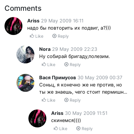
Comments
Ariss
29 May 2009 16:11
надо бы повторить их подвиг, а?)))
Like
Reply
Nora
29 May 2009 22:23
Ну собирай бригаду,полезим.
Like
Reply
Вася Примусов
30 May 2009 00:37
Соньц, я конечно же не против, но
ты же знаешь, чего стоит пермишн...
Like
Reply
Ariss
30 May 2009 11:51
скинемся))))
Like
Reply