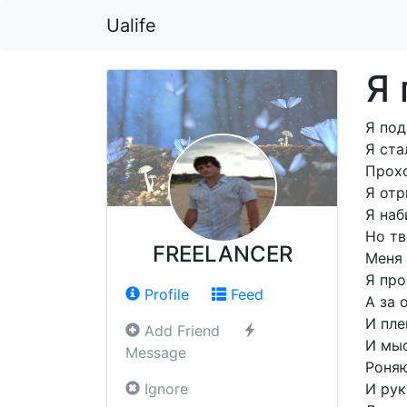
Ualife
Я 
Я под
Я ста
Прохо
Я отр
Я наб
Но тв
FREELANCER
Меня 
Я про
Profile
Feed
А за 
И пл
Add Friend
И мы
Message
Роняю
Ignore
И рук