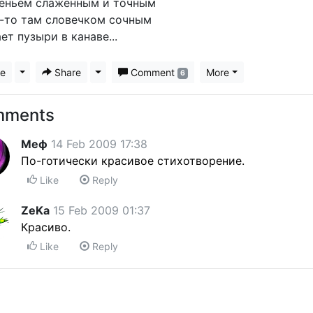
еньем слаженным и точным
-то там словечком сочным
ет пузыри в канаве...
ke
Toggle Dropdown
Share
Toggle Dropdown
Comment
More
6
mments
Меф
14 Feb 2009 17:38
По-готически красивое стихотворение.
Like
Reply
ZeKa
15 Feb 2009 01:37
Красиво.
Like
Reply