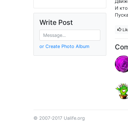
Движ
И кто
Пуска
Write Post
Li
Co
or Create Photo Album
© 2007-2017 Ualife.org