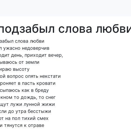
подзабыл слова любви.
забыл слова любви
л ужасно недоверчив
дит день, приходит вечер,
ываюсь от земли
ираю высоту
ой вопрос опять некстати
роняет в пасть кровати
сыпаюсь как в бреду
окном то дождь, то снег
ещут лужи лунной жижи
сли до утра бесстыжи
т на пол тихий смех
и тянутся к отраве