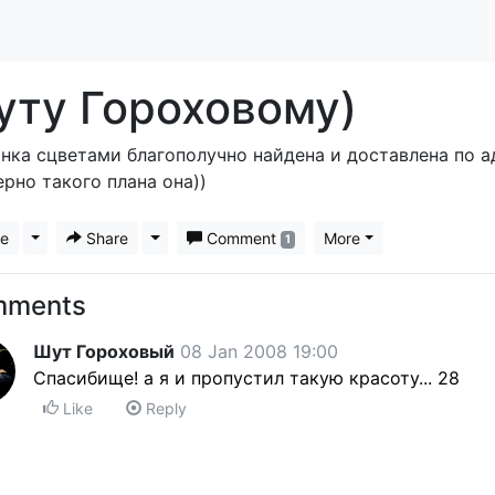
уту Гороховому)
нка сцветами благополучно найдена и доставлена по ад
рно такого плана она))
ke
Toggle Dropdown
Share
Toggle Dropdown
Comment
More
1
mments
Шут Гороховый
08 Jan 2008 19:00
Спасибище! а я и пропустил такую красоту... 28
Like
Reply