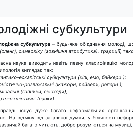
лодіжні субкультури
одіжна субкультура
– будь-яке об'єднання молоді, що
(сленг), символіку (зовнішня атрибутика), традиції, текс
асна наука виводить навіть певну класифікацію моло
типологія виглядає так:
антико-ескапітські субкультури (хіпі, емо, байкери );
оністично-розважальні (мажори, рейвери, репери );
мінальні (гопники, скінхеди);
рхо-нігілістичні (панки).
правді, існує дуже багато неформальних організаці
но. На відміну від загальної думки, у більшості нефор
зазвичай багато читають, добре розуміються на музиці,