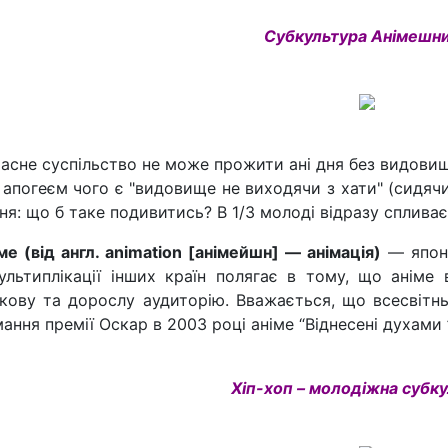
Субкультура Анімешн
асне суспільство не може прожити ані дня без видовищ
 апогеєм чого є "видовище не виходячи з хати" (сидячи
ня: що б таке подивитись? В 1/3 молоді відразу спливає
ме (від англ. animation [анімейшн] — анімація)
— японс
ультиплікації інших країн полягає в тому, що аніме
ткову та дорослу аудиторію. Вважається, що всесвітнь
ання премії Оскар в 2003 році аніме “Віднесені духами ”
Хіп-хоп – молодіжна субк