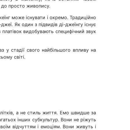
д до просто живопису.
жеїнг може існувати і окремо. Традиційно
джеї. Як один з підвидів ді-джеїнгу існує
 з платівок видобувають специфічний звук
з у стадії свого найбільшого впливу на
ьому світі.
літків, а не стиль життя. Емо швидше за
агатьох інших субкультур. Вони не ріжуть
своїм відчуттям і емоціям. Вони живуть і