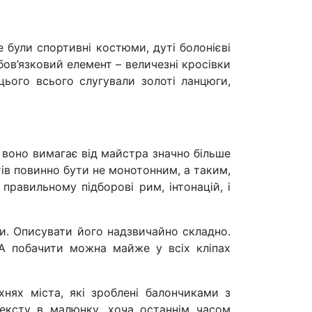
 були спортивні костюми, дуті болонієві
бов’язковий елемент – величезні кросівки
цього всього слугували золоті ланцюги,
 воно вимагає від майстра значно більше
ів повинно бути не монотонним, а таким,
правильному підборові рим, інтонацій, і
и. Описувати його надзвичайно складно.
А побачити можна майже у всіх кліпах
нях міста, які зроблені балончиками з
тексту в малюнку, хоча останнім часом