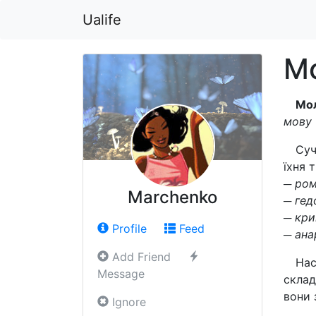
Ualife
Мо
Мол
мову 
Суч
їхня 
─ ром
Marchenko
─ гед
─ кри
Profile
Feed
─ ана
Add Friend
Нас
Message
склад
вони 
Ignore