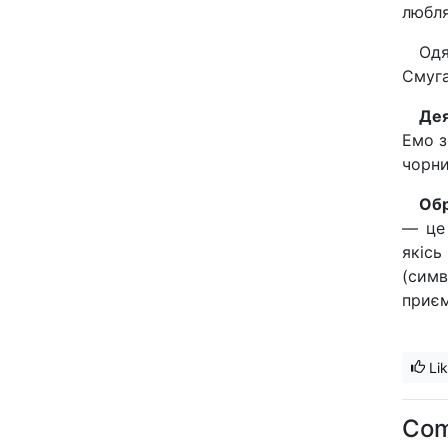
любля
Одя
Смуга
Дея
Емо з
чорни
Обр
— це 
якісь
(симв
приєм
Li
Co