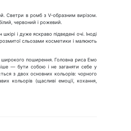
ей. Светри в ромб з V-образним вирізом.
 білий, червоний і рожевий.
 шкірі і дуже яскраво підведені очі. Іноді
д розмитої сльозами косметики і малюють
а широкого поширення. Головна риса Емо
іше — бути собою і не заганяти себе у
ється з двох основних кольорів: чорного
авих кольорів (щасливі емоції, кохання,