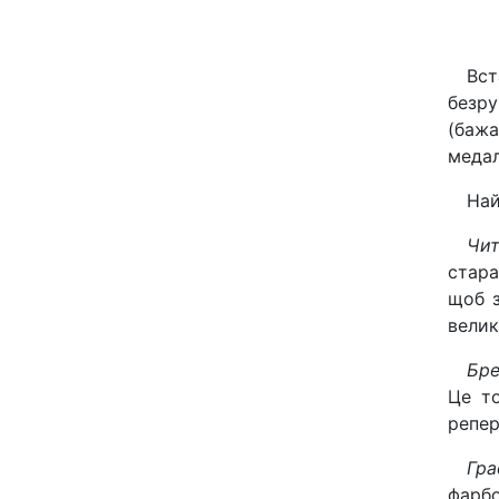
Вст
безру
(бажа
медал
Най
Чит
стара
щоб з
велик
Бре
Це т
репер
Гра
фарбо