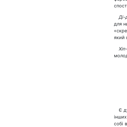
спост
Ді-
для н
«скре
який 
Хіп
молод
Є д
інших
собі 