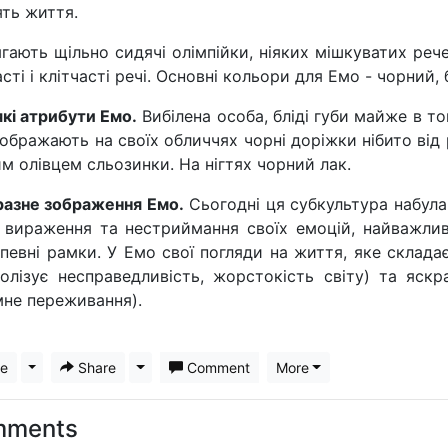
ть життя.
гають щільно сидячі олімпійки, ніяких мішкуватих реч
сті і клітчасті речі. Основні кольори для Емо - чорний,
кі атрибути Емо.
Вибілена особа, бліді губи майже в тон
ображають на своїх обличчях чорні доріжки нібито ві
м олівцем сльозинки. На нігтях чорний лак.
азне зображення Емо.
Сьогодні ця субкультура набул
вираження та нестриймання своїх емоцій, найважлив
 певні рамки. У Емо свої погляди на життя, яке склада
олізує несправедливість, жорстокість світу) та яскр
не переживання).
ke
Toggle Dropdown
Share
Toggle Dropdown
Comment
More
mments