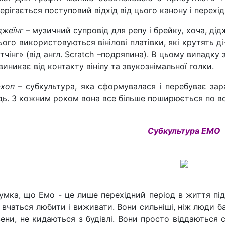
ерігається поступовий відхід від цього канону і перехі
джеїнг
– музичний супровід для репу і брейку, хоча, дід
ього використовуються вінілові платівки, які крутять ді-
тчінг» (від англ. Scratch –подряпина). В цьому випадку
виникає від контакту вінілу та звукознімальної голки.
-хоп
– субкультура, яка сформувалася і перебуває зара
ь. З кожним роком вона все більше поширюється по вс
Субкультура ЕМО
умка, що Емо - це лише перехідний період в життя під
 вчаться любити і виживати. Вони сильніші, ніж люди б
вени, не кидаються з будівлі. Вони просто віддаються 