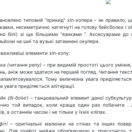
ановлено типовий “прикид” хіп-хопера – як правило, це
кавки, несиметрично натягнуті на голову бейсболки і о
но білі) зі ще більшими “язиками ”. Аксесуарами до 
ьйони на шиї та вузькі затемнені окуляри.
важливіші елементи хіп-хопу:
ка (читання репу)
– при видимій простоті цього уміння,
нь, аніж може здатися на перший погляд. Читання текст
апам’ятовувалося. Тому величезна увага приділяється 
а увага приділяється алітерації.
йк (бі-боїнг)
– танцювальний елемент даної субкультур
очно той випадок, коли краще один раз побачити . 
ів, а останнім часом і не тільки у їхніх кліпах.
фіті
– оригінальні малюнки на стінах та інших поверх
ю. Для графіті майже обов’язковою є присутність 