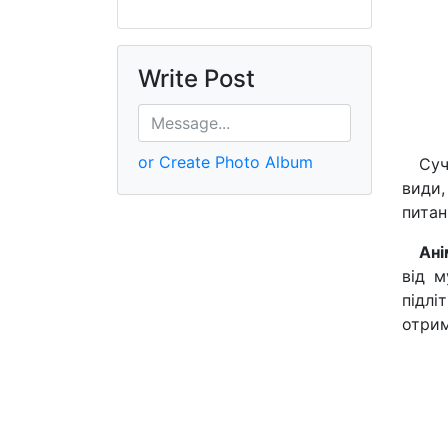
Write Post
or Create Photo Album
Суч
види,
питан
Ані
від м
підлі
отрим