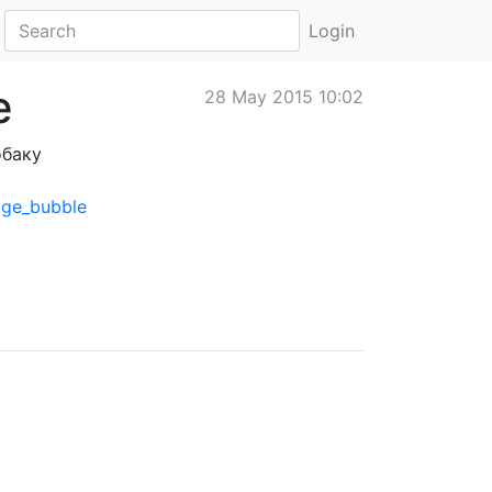
Login
е
28 May 2015 10:02
обаку
age_bubble