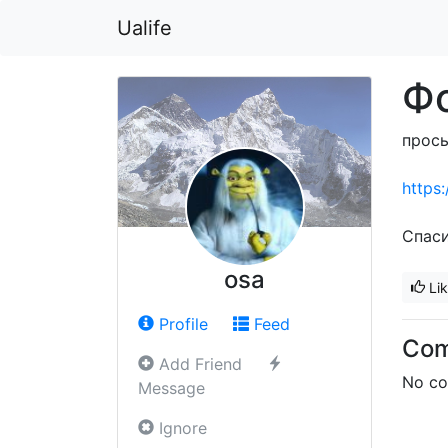
Ualife
Фо
прось
https
Спас
osa
Li
Profile
Feed
Co
Add Friend
No co
Message
Ignore