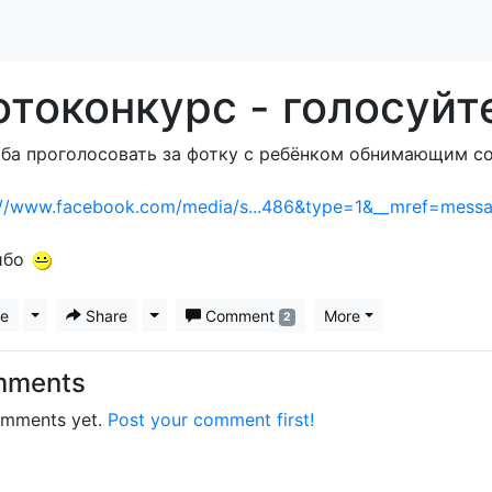
токонкурс - голосуйт
ба проголосовать за фотку с ребёнком обнимающим с
://www.facebook.com/media/s...486&type=1&__mref=mess
ибо
ke
Toggle Dropdown
Share
Toggle Dropdown
Comment
More
2
mments
mments yet.
Post your comment first!