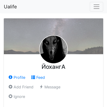
Ualife
ЙохангА
Profile
Feed
Add Friend
Message
Ignore