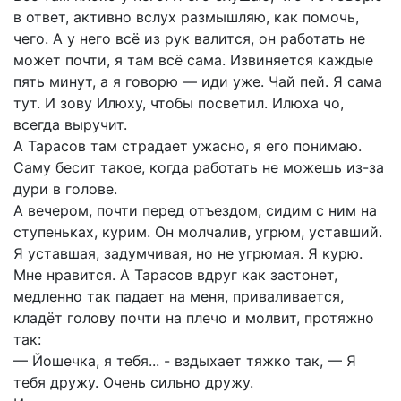
в ответ, активно вслух размышляю, как помочь,
чего. А у него всё из рук валится, он работать не
может почти, я там всё сама. Извиняется каждые
пять минут, а я говорю — иди уже. Чай пей. Я сама
тут. И зову Илюху, чтобы посветил. Илюха чо,
всегда выручит.
А Тарасов там страдает ужасно, я его понимаю.
Саму бесит такое, когда работать не можешь из-за
дури в голове.
А вечером, почти перед отъездом, сидим с ним на
ступеньках, курим. Он молчалив, угрюм, уставший.
Я уставшая, задумчивая, но не угрюмая. Я курю.
Мне нравится. А Тарасов вдруг как застонет,
медленно так падает на меня, приваливается,
кладёт голову почти на плечо и молвит, протяжно
так:
— Йошечка, я тебя... - вздыхает тяжко так, — Я
тебя дружу. Очень сильно дружу.