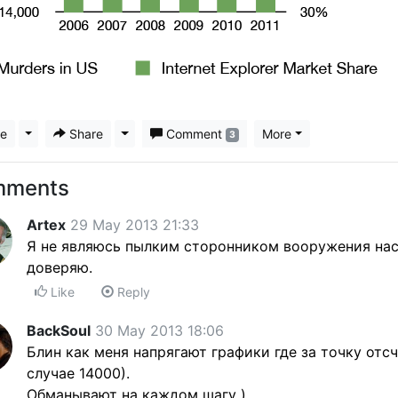
ke
Toggle Dropdown
Share
Toggle Dropdown
Comment
More
3
mments
Artex
29 May 2013 21:33
Я не являюсь пылким сторонником вооружения нас
доверяю.
Like
Reply
BackSoul
30 May 2013 18:06
Блин как меня напрягают графики где за точку отсч
случае 14000).
Обманывают на каждом шагу )