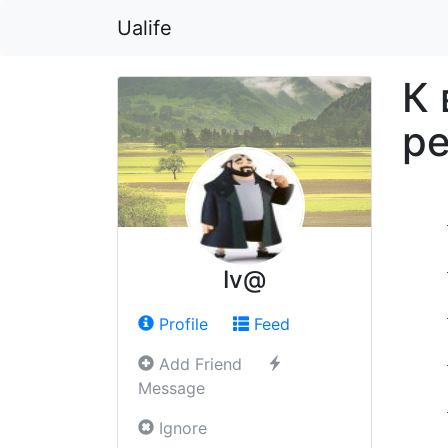
Ualife
К 
ре
Iv@
Profile
Feed
Add Friend
Message
Ignore