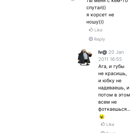
ты меня с кем-то
спутал))
я корсет не
ношу)))
Like
Reply
Iv@
20 Jan
2011 16:55
Ага, и губы
не красишь,
и юбку не
надеваешь, и
потом в этом
всем не
фоткаешься...
Like