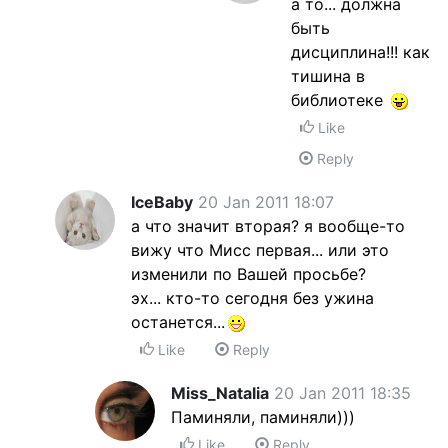
а то... должна
быть
дисциплина!!! как
тишина в
библиотеке
Like
Reply
IceBaby
20 Jan 2011 18:07
а что значит вторая? я вообще-то
вижу что Мисс первая... или это
изменили по Вашей просьбе?
эх... кто-то сегодня без ужина
останется...
Like
Reply
Miss_Natalia
20 Jan 2011 18:35
Паминяли, паминяли)))
Like
Reply