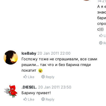
14:2
А я 
знаю
бари
спро
с)))
L
R
IceBaby
20 Jan 2011 22:00
Госпожу тоже не спрашивали, все сами
решили... так что и без барина гляди
покатит
Like
Reply
.DIE$EL.
20 Jan 2011 23:50
Барину привет!
Like
Reply