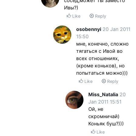
сосед,может ты заместо
Ивы?)
Like
Reply
osobennyi
20 Jan 2011
15:50
мне, конечно, сложно
тягаться с Ивой во
всех отношениях,
(кроме коньков), но
попытаться можно)))
Like
Reply
Miss_Natalia
20
Jan 2011 15:51
Ой, не
скромничай)
Коньяк буш?)))
Like