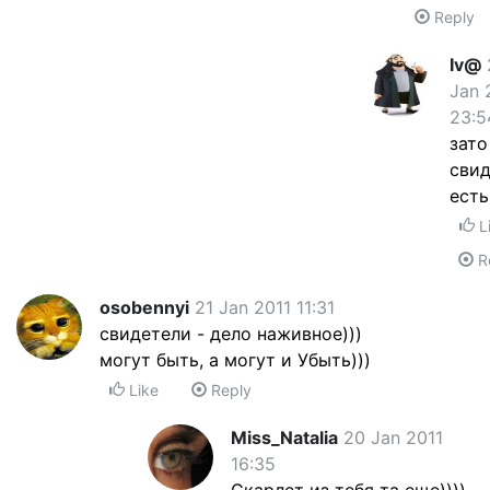
Reply
Iv@
Jan 
23:5
зато
сви
ест
L
R
osobennyi
21 Jan 2011 11:31
свидетели - дело наживное)))
могут быть, а могут и Убыть)))
Like
Reply
Miss_Natalia
20 Jan 2011
16:35