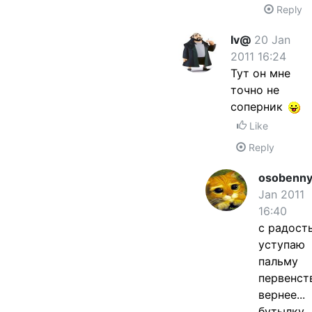
Reply
Iv@
20 Jan
2011 16:24
Тут он мне
точно не
соперник
Like
Reply
osobenny
Jan 2011
16:40
с радост
уступаю
пальму
первенств
вернее...
бутылку