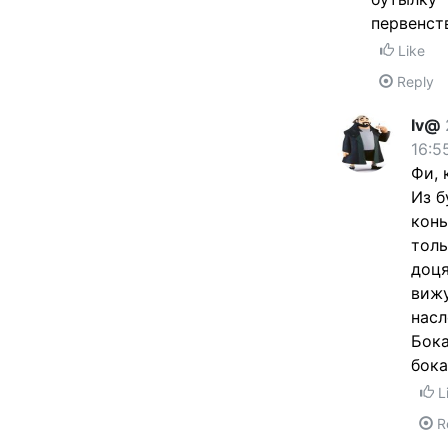
первенст
Like
Reply
Iv@
16:5
Фи, 
Из б
конь
толь
доця
вижу
насл
Бока
бока
L
R