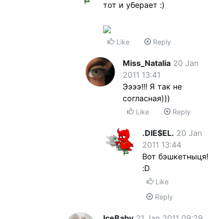
тот и уберает :)
Like
Reply
Miss_Natalia
20 Jan
2011 13:41
Ээээ!!! Я так не
согласная)))
Like
Reply
.DIE$EL.
20 Jan
2011 13:44
Вот бэшкетныця!
:D
Like
Reply
IceBaby
21 Jan 2011 09:29