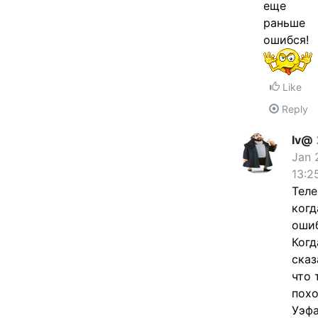
еще
раньше
ошибся!
Like
Reply
Iv@
Jan 
13:2
Теле
когд
оши
Когд
сказ
что 
похо
Уэф