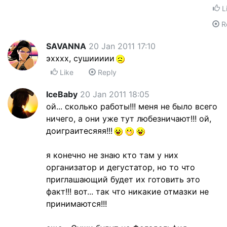
L
R
SAVANNA
20 Jan 2011 17:10
эхххх, сушиииии
Like
Reply
IceBaby
20 Jan 2011 18:05
ой... сколько работы!!! меня не было всего
ничего, а они уже тут любезничают!!! ой,
доиграитесяяя!!!
я конечно не знаю кто там у них
организатор и дегустатор, но то что
приглашающий будет их готовить это
факт!!! вот... так что никакие отмазки не
принимаются!!!