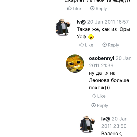
Скарлет из тебя та еще))))
Like
Reply
Iv@
20 Jan 2011 16:57
Такая же, как из Юры
Уэф
Like
Reply
osobennyi
20 Jan
2011 21:36
ну да ..я на
Леонова больше
похож)))
Like
Reply
Iv@
20 Jan
2011 23:50
Валенок,