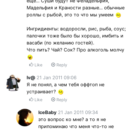
еще... Суши будут не Феладельфия,
Мадельфия и Краности разные... обычные
роллы с рыбой, это то что мы умеем
Ингридиенты: водоросли, рис, рыба, соус;
палочки тоже было бы хорошо, имбить и
васаби (по желанию гостей).
Что пить? Чай? Сок? Про алкоголь молчу
Like
Reply
Iv@
21 Jan 2011 09:06
Я не понял, а чем тебя оффтоп не
устраивает?
Like
Reply
IceBaby
21 Jan 2011 09:34
это вопрос ко мне? а то я не
припоминаю что меня что-то не