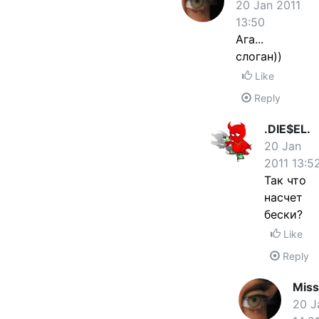
20 Jan 2011
13:50
Ага...
слоган))
Like
Reply
.DIE$EL.
20 Jan
2011 13:5
Так что
насчет
бески?
Like
Reply
Miss
20 J