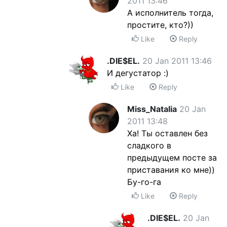
2011 13:46
А исполнитель тогда,
простите, кто?))
Like
Reply
.DIE$EL.
20 Jan 2011 13:46
И дегустатор :)
Like
Reply
Miss_Natalia
20 Jan
2011 13:48
Ха! Ты оставлен без
сладкого в
предыдущем посте за
приставания ко мне))
Бу-го-га
Like
Reply
.DIE$EL.
20 Jan