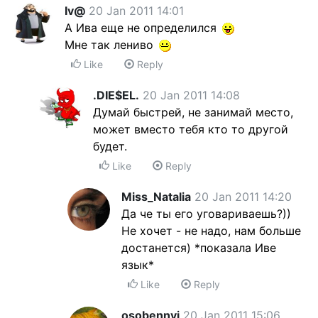
Iv@
20 Jan 2011 14:01
А Ива еще не определился
Мне так лениво
Like
Reply
.DIE$EL.
20 Jan 2011 14:08
Думай быстрей, не занимай место,
может вместо тебя кто то другой
будет.
Like
Reply
Miss_Natalia
20 Jan 2011 14:20
Да че ты его уговариваешь?))
Не хочет - не надо, нам больше
достанется) *показала Иве
язык*
Like
Reply
osobennyi
20 Jan 2011 15:06