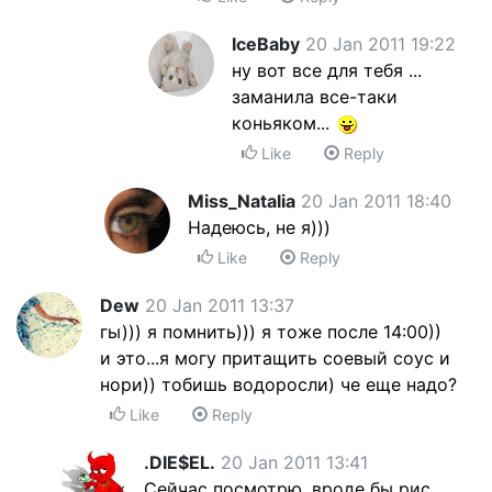
IceBaby
20 Jan 2011 19:22
ну вот все для тебя ...
заманила все-таки
коньяком...
Like
Reply
Miss_Natalia
20 Jan 2011 18:40
Надеюсь, не я)))
Like
Reply
Dew
20 Jan 2011 13:37
гы))) я помнить))) я тоже после 14:00))
и это...я могу притащить соевый соус и
нори)) тобишь водоросли) че еще надо?
Like
Reply
.DIE$EL.
20 Jan 2011 13:41
Сейчас посмотрю, вроде бы рис