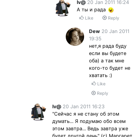
Iv@
20 Jan 2011 16:24
А ты и рада
Like
Reply
Dew
20 Jan 2011
19:35
нет,я рада буду
если вы будете
оба) а так мне
кого-то будет не
хватать :)
Like
Reply
Iv@
20 Jan 2011 16:23
"Сейчас я не стану об этом
думать... Я подумаю обо всем
этом завтра... Ведь завтра уже
будет другой день" (с) Маргарет