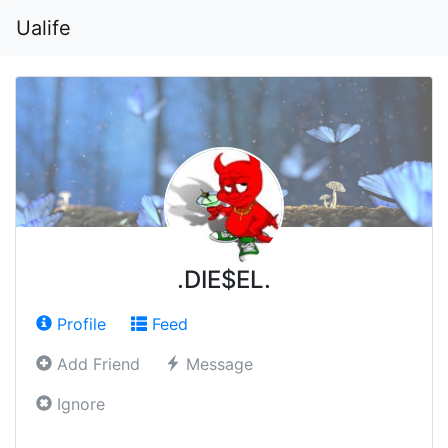
Ualife
.DIE$EL.
Profile
Feed
Add Friend
Message
Ignore