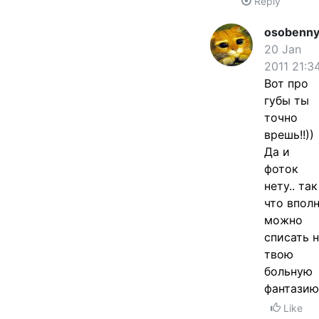
Reply
osobenny
20 Jan
2011 21:3
Вот про
губы ты
точно
врешь!!))
Да и
фоток
нету.. так
что впол
можно
списать 
твою
больную
фантазию
Like