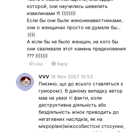
которой, они научились шевелить
извилинами !!! ))))))))
Если бы они были женоненавистниками,
они о женщинах просто не думали бы...
:))))
А если бы не было женщин, на кого бы
они сваливали этот камень предкновения
??? )))))))
Like
Reply
VVV
16 Nov 2007 15:53
Пиємно, що до всього ставляться з
гумором:). В даному випадку автор
мав на увазі ті факти, коли
деструктивна діяльність або
бездіяльність жінок приводить до
негативних наслідків, як на
мікрорівні(міжособистісні стосунки,