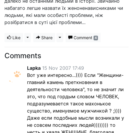
далеко не останніми людьми в історії. Звичайно
набагато легше назвати їх женоненависниками чи
людьми, які мали особисті проблеми, ніж
розібратися в суті цієї проблеми...
Like
Toggle Dropdown
Share
Toggle Dropdown
Comment
4
Comments
Lapka
15 Nov 2007 17:49
Вот уже интересно...)))) Если "Женщини-
главний камень преткновения в
деятельности человека", то не значит ли
это, что под гордым словом ЧЕЛОВЕК,
подразумевается такое махонькое
существо, именуемое мужчинкой ? ;))))
Даже если подобные мысли возникали у
не совсем последних людей)))))))) то
честь и хвала ЖЕНЩИНЕ, благодаря