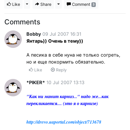
Like
Toggle Dropdown
Share
Toggle Dropdown
Comment
3
Comments
Bobby
09 Jul 2007 16:31
Янтарь)) Очень в тему))
А песика в себе нуна не только согреть,
но и еще покормить обязательно.
Like
Reply
*PIKER*
10 Jul 2007 13:13
"Как ни манит карниз..." надо же...как
перекликается.... (это я о карнизе)
http://drevo.uaportal.com/object/713678