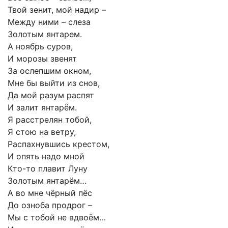
Твой зенит, мой надир –
Между ними – слеза
Золотым янтарем.
А ноябрь суров,
И морозы звенят
За ослепшим окном,
Мне бы выйти из снов,
Да мой разум распят
И залит янтарём.
Я расстрелян тобой,
Я стою на ветру,
Распахнувшись крестом,
И опять надо мной
Кто-то плавит Луну
Золотым янтарём…
А во мне чёрный пёс
До озноба продрог –
Мы с тобой не вдвоём…