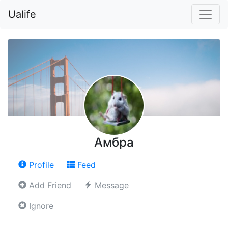
Ualife
Амбра
Profile
Feed
Add Friend
Message
Ignore